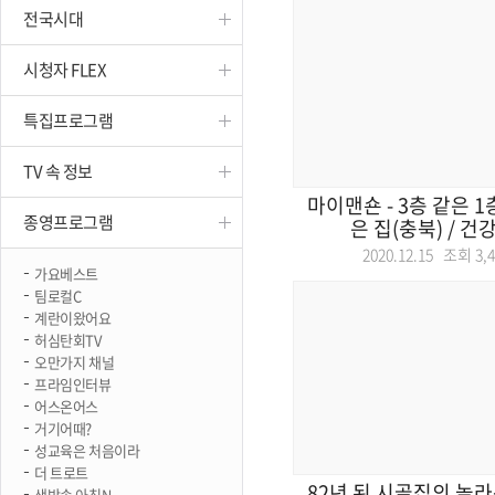
전국시대
진천
시청자 FLEX
특집프로그램
TV 속 정보
마이맨숀 - 3층 같은 1
종영프로그램
은 집(충북) / 건강
2020.12.15 조회
3,
가요베스트
팀로컬C
계란이왔어요
허심탄회TV
오만가지 채널
프라임인터뷰
어스온어스
거기어때?
성교육은 처음이라
더 트로트
82년 된 시골집의 놀라
생방송 아침N