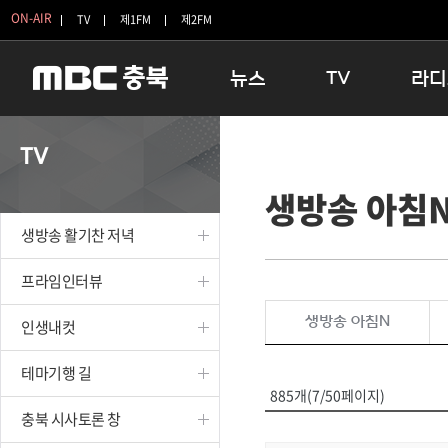
ON-AIR
TV
제1FM
제2FM
뉴스
TV
라디
충청북도
생방송 활기찬 저녁
11:05 
TV
충청북도 교육청
프라임인터뷰
12:00
생방송 아침
청주
인생내컷
16:00 
충주
테마기행 길
우리 고향
생방송 활기찬 저녁
괴산
충북 시사토론 창
우리 고향
단양
전국시대
라디오특
프라임인터뷰
보은
시청자 FLEX
생방송 아침N
인생내컷
영동
특집프로그램
옥천
TV 속 정보
테마기행 길
음성
종영프로그램
885개(7/50페이지)
제천
충북 시사토론 창
증평