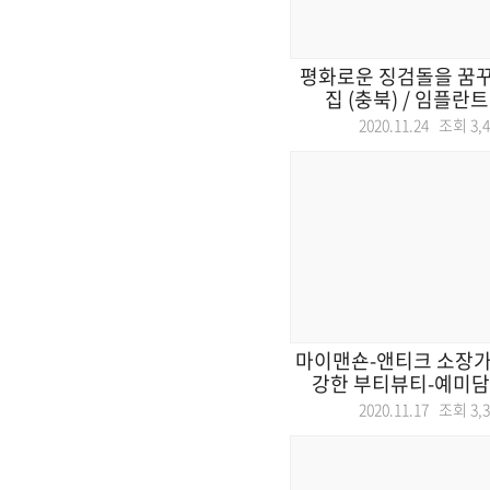
평화로운 징검돌을 꿈꾸
집 (충북) / 임플란트
2020.11.24 조회
3,
마이맨숀-앤티크 소장가의
강한 부티뷰티-예미담병
2020.11.17 조회
3,