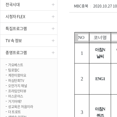
전국시대
진천
MBC충북
2020.10.27 1
|
시청자 FLEX
특집프로그램
NO
코너명
TV 속 정보
아침
N
종영프로그램
1
날씨
가요베스트
팀로컬C
계란이왔어요
2
ENG1
허심탄회TV
오만가지 채널
프라임인터뷰
어스온어스
거기어때?
성교육은 처음이라
아침
N
더 트로트
3
퀴즈
생방송 아침N