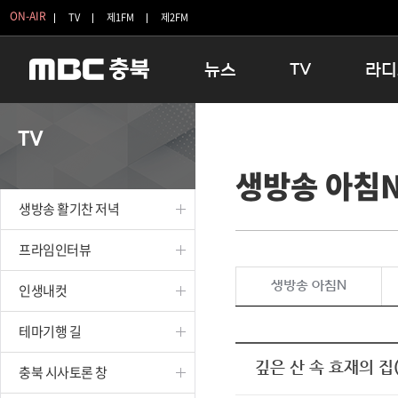
ON-AIR
TV
제1FM
제2FM
뉴스
TV
라디
충청북도
생방송 활기찬 저녁
11:05 
TV
충청북도 교육청
프라임인터뷰
12:00
생방송 아침
청주
인생내컷
16:00 
충주
테마기행 길
우리 고향
생방송 활기찬 저녁
괴산
충북 시사토론 창
우리 고향
단양
전국시대
라디오특
프라임인터뷰
보은
시청자 FLEX
생방송 아침N
인생내컷
영동
특집프로그램
옥천
TV 속 정보
테마기행 길
음성
종영프로그램
제천
깊은 산 속 효재의 집
충북 시사토론 창
증평