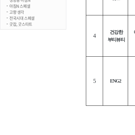
아침N 스페셜
고향 생각
전국시대 스페셜
굿잡, 굿스타트
건강한
4
부티뷰티
5
ENG2