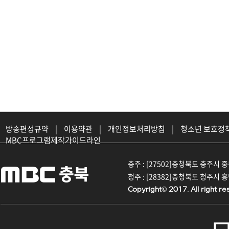
방송편성규약
|
이용약관
|
개인정보처리방침
|
청소년 보호정
MBC프로그램제작가이드라인
충주 : [27502]충청북도 충주시 중원대
청주 : [28382]충청북도 청주시 흥덕구
Copyright© 2017. All right re