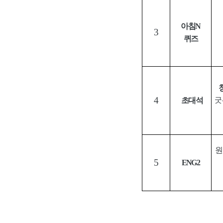
아침
N
3
퀴즈
4
초대석
굿
원
5
ENG2