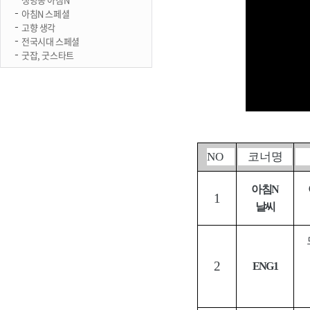
아침N 스페셜
고향 생각
전국시대 스페셜
굿잡, 굿스타트
NO
코너명
아침
N
1
날씨
2
ENG1