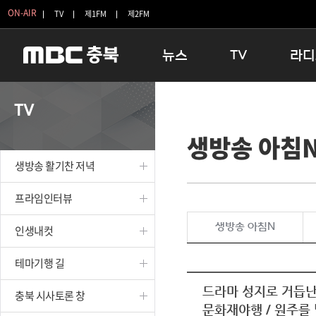
ON-AIR
TV
제1FM
제2FM
뉴스
TV
라디
충청북도
생방송 활기찬 저녁
11:05 
TV
충청북도 교육청
프라임인터뷰
12:00
생방송 아침
청주
인생내컷
16:00 
충주
테마기행 길
우리 고향
생방송 활기찬 저녁
괴산
충북 시사토론 창
우리 고향
단양
전국시대
라디오특
프라임인터뷰
보은
시청자 FLEX
생방송 아침N
인생내컷
영동
특집프로그램
옥천
TV 속 정보
테마기행 길
음성
종영프로그램
제천
드라마 성지로 거듭난
충북 시사토론 창
문화재야행 / 원주를 
증평