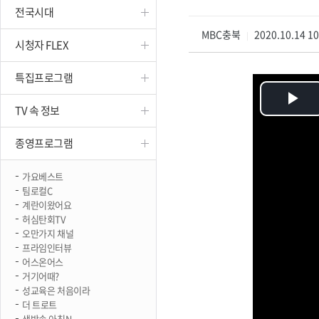
전국시대
진천
MBC충북
2020.10.14 1
|
시청자 FLEX
특집프로그램
Pl
TV 속 정보
Vi
종영프로그램
가요베스트
팀로컬C
계란이왔어요
허심탄회TV
오만가지 채널
프라임인터뷰
어스온어스
거기어때?
성교육은 처음이라
더 트로트
생방송 아침N