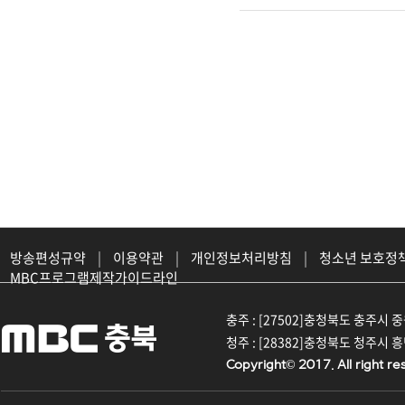
방송편성규약
|
이용약관
|
개인정보처리방침
|
청소년 보호정
MBC프로그램제작가이드라인
충주 : [27502]충청북도 충주시 중원대
청주 : [28382]충청북도 청주시 흥덕구
Copyright© 2017. All right re