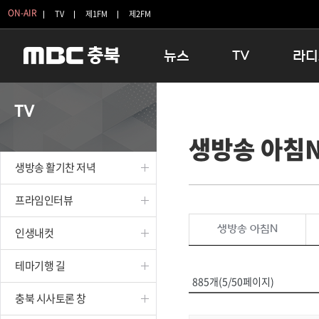
ON-AIR
TV
제1FM
제2FM
뉴스
TV
라디
충청북도
생방송 활기찬 저녁
11:05 
TV
충청북도 교육청
프라임인터뷰
12:00
생방송 아침
청주
인생내컷
16:00 
충주
테마기행 길
우리 고향
생방송 활기찬 저녁
괴산
충북 시사토론 창
우리 고향
단양
전국시대
라디오특
프라임인터뷰
보은
시청자 FLEX
생방송 아침N
인생내컷
영동
특집프로그램
옥천
TV 속 정보
테마기행 길
음성
종영프로그램
885개(5/50페이지)
제천
충북 시사토론 창
증평