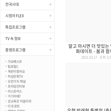
전국시대
진천
시청자 FLEX
특집프로그램
TV 속 정보
알고 마시면 더 맛있는 맥
종영프로그램
화데이트 - 봄과 함께
2021.03.17 조회
3,
가요베스트
팀로컬C
계란이왔어요
허심탄회TV
오만가지 채널
프라임인터뷰
어스온어스
거기어때?
성교육은 처음이라
더 트로트
우향 박래현 특별전 (충
생방송 아침N