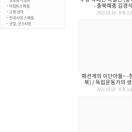
- 충북예총 김경식 회
아침N 스페셜
고향 생각
2021.03.10 조회
3,
전국시대 스페셜
굿잡, 굿스타트
패션계의 이단아들~ -
북) / 독립운동가의 생
2021.03.03 조회
3,