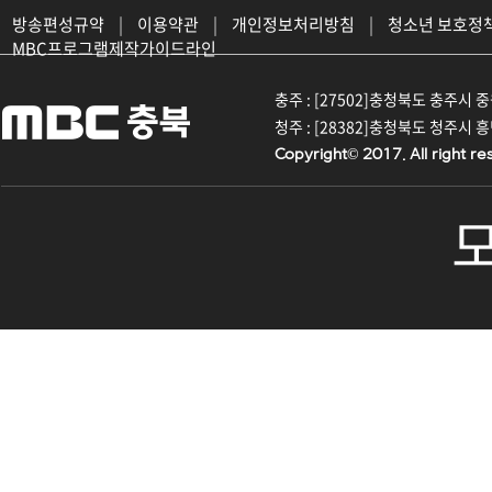
방송편성규약
|
이용약관
|
개인정보처리방침
|
청소년 보호정
MBC프로그램제작가이드라인
충주 : [27502]충청북도 충주시 중원대
청주 : [28382]충청북도 청주시 흥덕구
Copyright© 2017. All right re