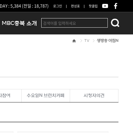
DAY : 5,384 (전일 : 18,787)
로그인
편성표
핫클립
MBC충북 소개
TV
생방송 아침N
인사말
연혁
조직 및 업무안내
방송권역
광고안내
아나운서
오시는길
자참여
수요일N 브런치카페
시청자의견
결산공고