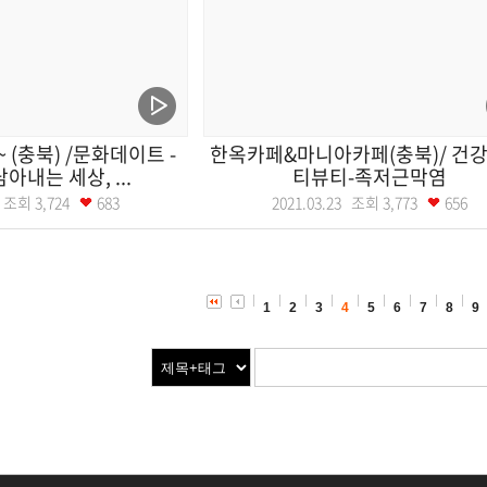
~ (충북) /문화데이트 -
한옥카페&마니아카페(충북)/ 건강
아내는 세상, ...
티뷰티-족저근막염
24 조회
3,724
683
2021.03.23 조회
3,773
656
1
2
3
4
5
6
7
8
9