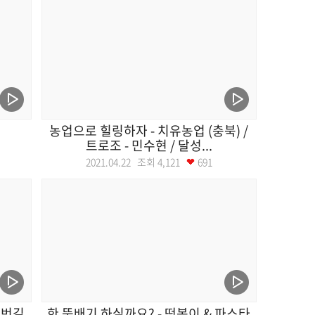
농업으로 힐링하자 - 치유농업 (충북) /
트로조 - 민수현 / 달성...
2021.04.22 조회
4,121
691
2번길
한 뚝배기 하실까요? - 떡볶이 & 파스타