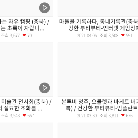
는 자유 캠핑 (충북) /
마을을 기록하다, 동네기록관(충북)
 초록이 자랍니...
강한 부티뷰티-인터넷 게임장
07 조회
3,677
701
2021.04.06 조회
3,508
591
 미술관 전시회(충북) /
본투비 청주, 오믈렛과 바게트 버
 절묘한 조화를 ...
북) / 건강한 부티뷰티-임플란트 .
31 조회
3,543
667
2021.03.30 조회
3,811
676