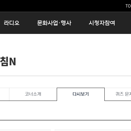
TO
라디오
문화사업·행사
시청자참여
저녁
11:05 시사ON
문화행사
공지사항
12:00 정오의 희망곡
모아바유
시청자의견
아침N
16:00 완벽한 하루
MBC 노래교실
시청자위원회
우리 고향, 부탁해!
해외문화탐방
고충처리인
창
우리 고향, 안녕하십니까?
닥터공감
클린센터
라디오특집 다시듣기
대관안내
시청자불만처리위원회
충청북도 음식문화페스타
코너소개
다시보기
퀴즈 문
청원생명쌀 대청호마라톤
로컬인사이트스쿨
로컬 콘텐츠 Hub
문화행사 아카이빙