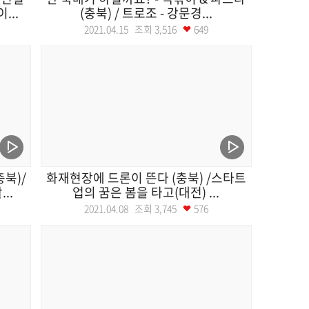
...
(충북) / 트로조 - 강문경...
2021.04.15 조회
3,516
649
북)/
화재현장에 드론이 뜬다 (충북) /스타트
..
업의 꿈은 봄을 타고(대전) ...
2021.04.08 조회
3,745
576