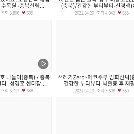
산수목원 -충북산림...
(충북)/건강한 부티뷰티-신경색(이
21 조회
3,896
635
2021.04.20 조회
4,042
655
호 나들이(충북) / 충북
쓰레기Zero~에코주부 임희선씨(충
 -성경훈 센터장...
건강한 부티뷰티-뇌졸중 후 재활.
14 조회
3,717
648
2021.04.13 조회
3,608
660