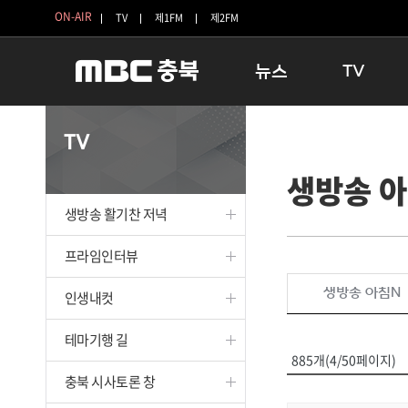
ON-AIR
TV
제1FM
제2FM
뉴스
TV
충청북도
생방송 활기찬 
TV
충청북도 교육청
프라임인터뷰
생방송 
청주
인생내컷
충주
테마기행 길
생방송 활기찬 저녁
괴산
충북 시사토론 
단양
전국시대
프라임인터뷰
보은
시청자 FLEX
생방송 아침N
인생내컷
영동
특집프로그램
옥천
TV 속 정보
테마기행 길
음성
종영프로그램
885개(4/50페이지)
제천
충북 시사토론 창
증평