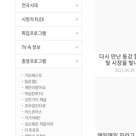
전국시대
진천
시청자 FLEX
특집프로그램
TV 속 정보
다시 만난 동강 
종영프로그램
빛 시장을 빛내
2021.04.
가요베스트
팀로컬C
계란이왔어요
허심탄회TV
오만가지 채널
프라임인터뷰
어스온어스
거기어때?
성교육은 처음이라
더 트로트
매일매일 자라고 
생방송 아침N