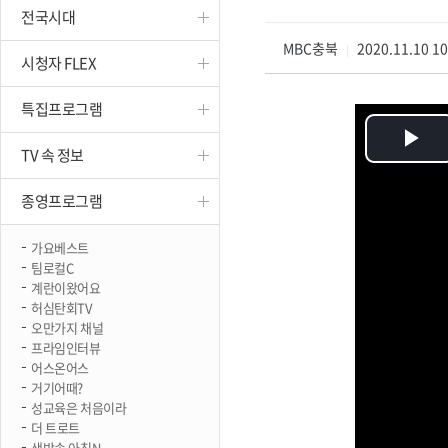
전국시대
진천
MBC충북
2020.11.10 1
|
시청자 FLEX
특집프로그램
Pl
TV 속 정보
Vi
종영프로그램
가요베스트
팀로컬C
계란이왔어요
허심탄회TV
오만가지 채널
프라임인터뷰
어스온어스
거기어때?
성교육은 처음이라
더 트로트
생방송 아침N