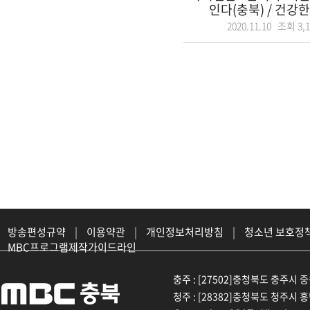
인다(충북) / 건강한
2020.11.10 조회
3,
방송편성규약
|
이용약관
|
개인정보처리방침
|
청소년 보호정
MBC프로그램제작가이드라인
충주 : [27502]충청북도 충주시 중원대
청주 : [28382]충청북도 청주시 흥덕구