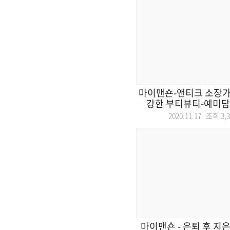
마이맨숀-앤티크 소장가의
강한 부티뷰티-예미담병
2020.11.17 조회
3,
마이맨숀 - 은퇴 후 지