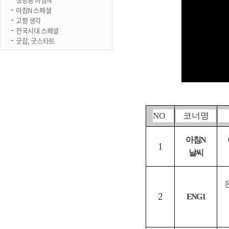
아침N 스페셜
고향 생각
전국시대 스페셜
굿잡, 굿스타트
NO
코너명
아침
N
1
날씨
2
ENG1