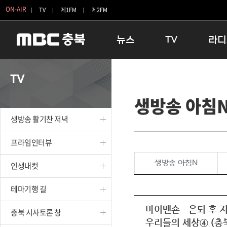
ON-AIR
TV
제1FM
제2FM
뉴스
TV
라디
충청북도
생방송 활기찬 저녁
11:05 
TV
충청북도 교육청
프라임인터뷰
12:00
생방송 아침
청주
인생내컷
16:00 
충주
테마기행 길
우리 고향
생방송 활기찬 저녁
괴산
충북 시사토론 창
우리 고향
단양
전국시대
라디오특
프라임인터뷰
보은
시청자 FLEX
생방송 아침N
인생내컷
영동
특집프로그램
옥천
TV 속 정보
테마기행 길
음성
종영프로그램
제천
마이맨숀 - 은퇴 후 
충북 시사토론 창
우리들의 세상④ (충
증평