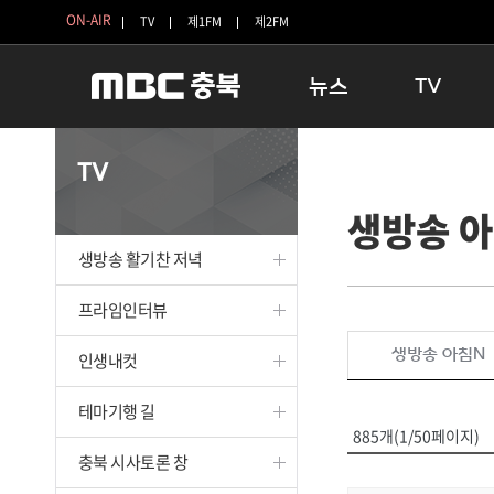
ON-AIR
TV
제1FM
제2FM
뉴스
TV
충청북도
생방송 활기찬 
TV
충청북도 교육청
프라임인터뷰
생방송 
청주
인생내컷
충주
테마기행 길
생방송 활기찬 저녁
괴산
충북 시사토론 
단양
전국시대
프라임인터뷰
보은
시청자 FLEX
생방송 아침N
인생내컷
영동
특집프로그램
옥천
TV 속 정보
테마기행 길
음성
종영프로그램
885개(1/50페이지)
제천
충북 시사토론 창
증평