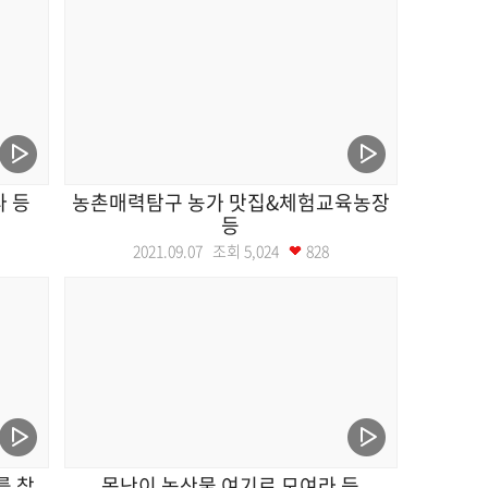
다 등
농촌매력탐구 농가 맛집&체험교육농장
등
2021.09.07 조회
5,024
828
를 찾
못난이 농산물 여기로 모여라 등