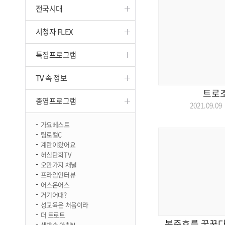
전국시대
진천
시청자 FLEX
특집프로그램
TV 속 정보
트로조
종영프로그램
2021.09.
가요베스트
팀로컬C
계란이왔어요
허심탄회TV
오만가지 채널
프라임인터뷰
어스온어스
거기어때?
성교육은 처음이라
더 트로트
봉준호를 꿈꾼
생방송 아침N