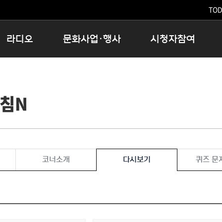
TODA
라디오
문화사업·행사
시청자참여
저녁
11:05 시사ON
문화행사
공지사항
12:00 정오의 희망곡
모아바유
시청자의견
아침N
16:00 완벽한 하루
MBC 노래교실
시청자위원회
우리 고향, 부탁해!
해외문화탐방
고충처리인
창
우리 고향, 안녕하십니까?
닥터공감
클린센터
라디오특집 다시듣기
대관안내
시청자불만처리위원회
충청북도 음식문화페스타
코너소개
다시보기
퀴즈 문
청원생명쌀 대청호마라톤
로컬인사이트스쿨
로컬 콘텐츠 Hub
문화행사 아카이빙