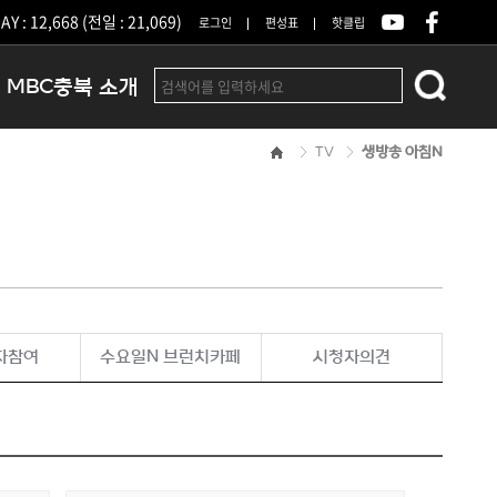
Y : 12,668 (전일 : 21,069)
로그인
편성표
핫클립
MBC충북 소개
TV
생방송 아침N
인사말
연혁
조직 및 업무안내
방송권역
광고안내
아나운서
오시는길
자참여
수요일N 브런치카페
시청자의견
결산공고