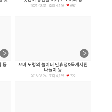
2021.08.31 조회
4,146
697
 등
꼬마 도령의 놀이터 만휴정&묵계서원
나들이 등
2018.08.24 조회
4,135
722