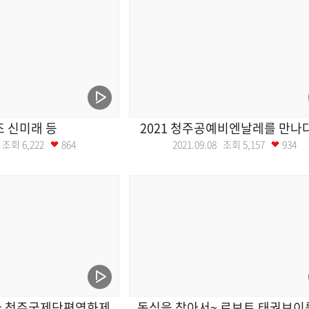
 신미래 등
2021 청주공예비엔날레를 만나
09 조회
6,222
864
2021.09.08 조회
5,157
934
다 청주국제단편영화제
동심을 찾아서~ 로보트 태권브이