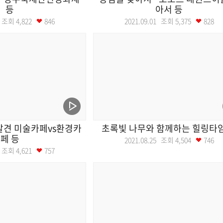
등
아서 등
02 조회
4,822
846
2021.09.01 조회
5,375
828
발견 미술카페vs환경카
초록빛 나무와 함께하는 힐링타임
페 등
2021.08.25 조회
4,504
746
26 조회
4,621
757