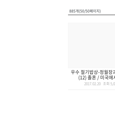
885개(50/50페이지)
우수 절기밥상-정월장과
(12) 졸혼 / 미국에
2017.02.20 조회
5,