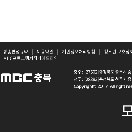
방송편성규약
|
이용약관
|
개인정보처리방침
|
청소년 보호정
MBC프로그램제작가이드라인
충주 : [27502]충청북도 충주시 중원대
청주 : [28382]충청북도 청주시 흥덕구
Copyright© 2017. All right re