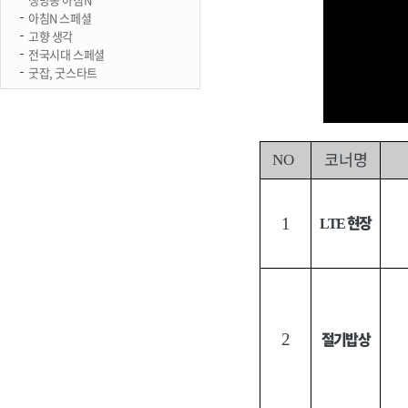
아침N 스페셜
고향 생각
전국시대 스페셜
굿잡, 굿스타트
코너명
NO
현장
1
LTE
절기밥상
2