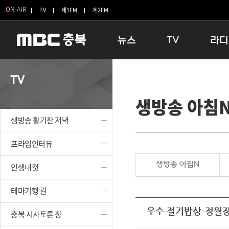
ON-AIR
TV
제1FM
제2FM
뉴스
TV
라디
충청북도
생방송 활기찬 저녁
11:05 
TV
충청북도 교육청
프라임인터뷰
12:00
생방송 아침
청주
인생내컷
16:00 
충주
테마기행 길
우리 고향
생방송 활기찬 저녁
괴산
충북 시사토론 창
우리 고향
단양
전국시대
라디오특
프라임인터뷰
보은
시청자 FLEX
생방송 아침N
인생내컷
영동
특집프로그램
옥천
TV 속 정보
테마기행 길
음성
종영프로그램
제천
우수 절기밥상-정월장과
충북 시사토론 창
증평