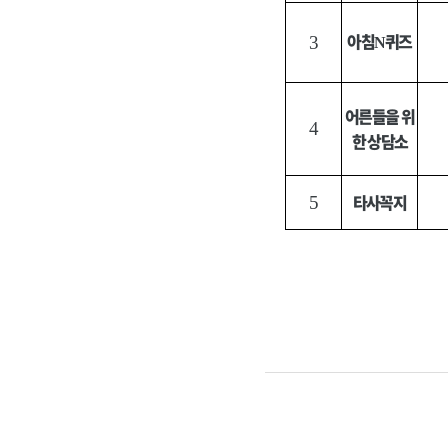
아침
퀴즈
3
N
어른들을 위
4
한 상담소
타사꼭지
5