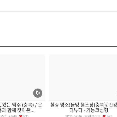
있는 맥주 (충북) / 문
힐링 명소!물멍 헬스장(충북)/ 건
봄과 함께 찾아온...
티뷰티 - 기능코성형
17 조회
3,546
531
2021.03.16 조회
3,222
532