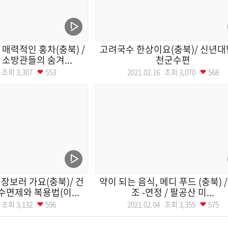
 매력적인 홍차(충북) /
고려국수 한상이요(충북)/ 신년대
 소방관들의 숨겨...
천군수편
17 조회
3,307
553
2021.02.16 조회
3,070
568
장보러 가요(충북)/ 건
약이 되는 음식, 메디 푸드 (충북) 
면제와 복용법(이...
조 -연정 / 팔공산 미...
09 조회
3,132
596
2021.02.04 조회
3,355
575