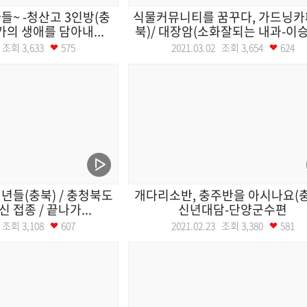
~ -청산고 3인방(충
식물커뮤니티를 꿈꾸다, 가드닝카
가의 생애를 담아내...
북)/ 대장암(소화잘되는 내과-이승호
03 조회
3,633
575
2021.03.02 조회
3,654
624
년들(충북) / 충청북도
개다리소반, 충주반을 아시나요(충
 접종 / 끝나가...
신년대담-단양군수편
24 조회
3,108
607
2021.02.23 조회
3,380
581