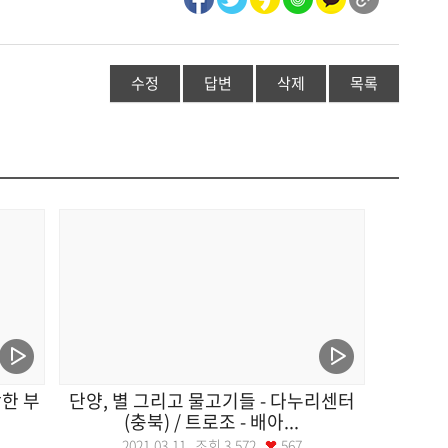
수정
답변
삭제
목록
강한 부
단양, 별 그리고 물고기들 - 다누리센터
(충북) / 트로조 - 배아...
2021.03.11 조회
3,572
567