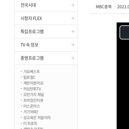
전국시대
진천
MBC충북
2021.0
|
시청자 FLEX
특집프로그램
TV 속 정보
종영프로그램
가요베스트
팀로컬C
계란이왔어요
허심탄회TV
오만가지 채널
프라임인터뷰
어스온어스
거기어때?
성교육은 처음이라
더 트로트
생방송 아침N