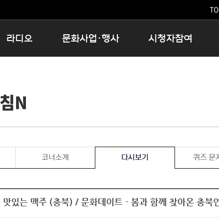
TO
라디오
문화사업·행사
시청자참여
저녁
11:05 시사ON
문화행사
공지사항
12:00 정오의 희망곡
모아바유
시청자의견
아침N
16:00 완벽한 하루
MBC 노래교실
시청자위원회
우리 고향, 부탁해!
해외문화탐방
고충처리인
창
우리 고향, 안녕하십니까?
닥터공감
클린센터
라디오특집 다시듣기
대관안내
시청자불만처리위원회
충청북도 음식문화페스타
코너소개
다시보기
퀴즈 문
청원생명쌀 대청호마라톤
로컬인사이트스쿨
로컬 콘텐츠 Hub
 맛있는 맥주 (충북) / 문화데이트 - 봄과 함께 찾아온 충북연
문화행사 아카이빙