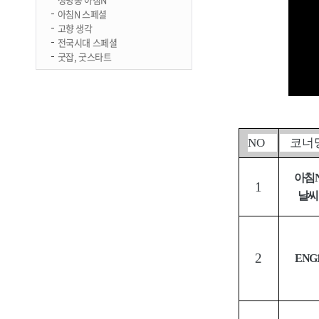
아침N 스페셜
고향 생각
전국시대 스페셜
굿잡, 굿스타트
NO
코너
아침
1
날씨
2
ENG