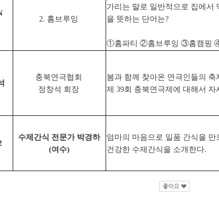
가리는 말로 일반적으로 집에서 
N
2.
홈브루잉
을 뜻하는 단어는
?
①
홈파티
②
홈브루잉
③
홈캠핑
충북연극협회
봄과 함께 찾아온 연극인들의 축
석
정창석 회장
제
39
회 충북연극제에 대해서 자
수제간식 전문가 박경하
엄마의 마음으로 일품 간식을 만
2
(
여수
)
건강한 수제간식을 소개한다
.