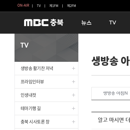
ON-AIR
TV
제1FM
제2FM
뉴스
TV
충청북도
생방송 활기찬 
TV
충청북도 교육청
프라임인터뷰
생방송 
청주
인생내컷
충주
테마기행 길
생방송 활기찬 저녁
괴산
충북 시사토론 
단양
전국시대
프라임인터뷰
보은
시청자 FLEX
생방송 아침N
인생내컷
영동
특집프로그램
옥천
TV 속 정보
테마기행 길
음성
종영프로그램
제천
알고 마시면 더
충북 시사토론 창
증평