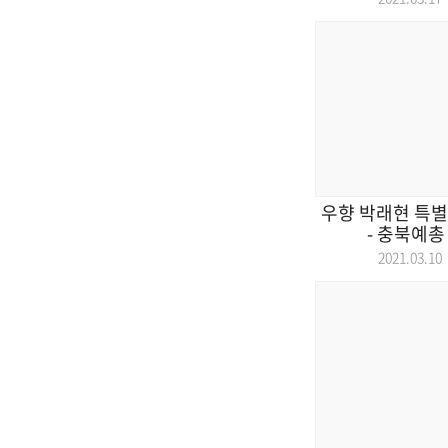
우향 박래현 특별
- 충북예총 
2021.03.