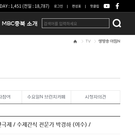
DAY : 1,451 (전일 : 18,787)
로그인
편성표
핫클립
MBC충북 소개
TV
생방송 아침N
인사말
연혁
조직 및 업무안내
방송권역
광고안내
아나운서
오시는길
자참여
수요일N 브런치카페
시청자의견
결산공고
극제 / 수제간식 전문가 박경하 (여수) /