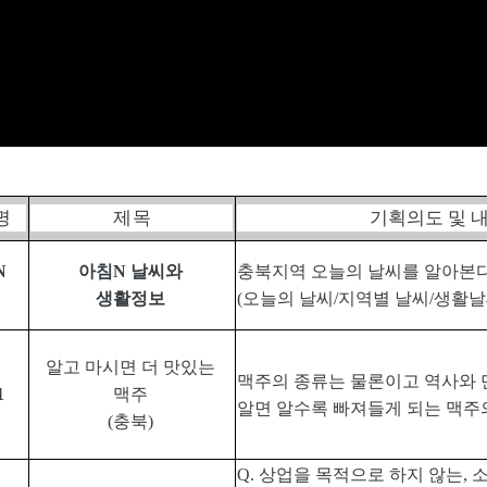
명
제 목
기획의도 및 
N
아침
N
날씨와
충북지역 오늘의 날씨를 알아본
생활정보
(
오늘의 날씨
/
지역별 날씨
/
생활날
알고 마시면 더 맛있는
맥주의 종류는 물론이고 역사와
1
맥주
알면 알수록 빠져들게 되는 맥주
(
충북
)
Q.
상업을 목적으로 하지 않는
,