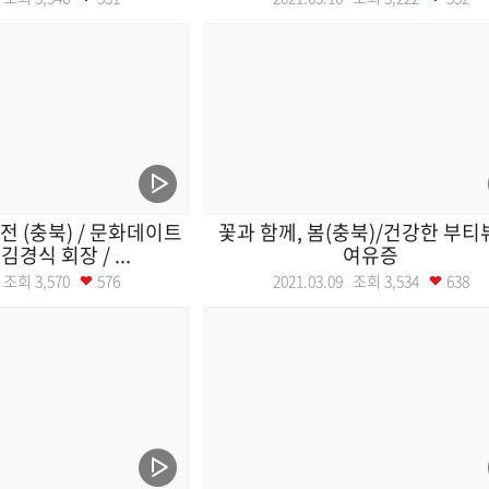
전 (충북) / 문화데이트
꽃과 함께, 봄(충북)/건강한 부티
김경식 회장 / ...
여유증
10 조회
3,570
576
2021.03.09 조회
3,534
638