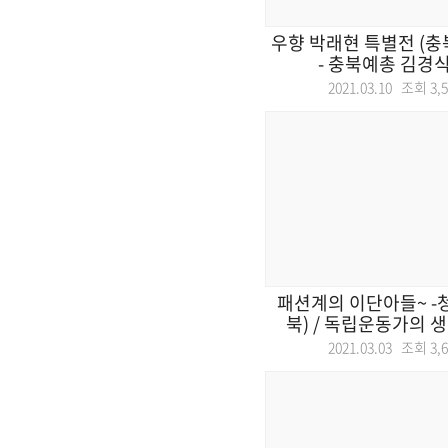
우향 박래현 특별전 (충
- 충북예총 김경식 회
2021.03.10 조회
3,
패션계의 이단아들~ -
북) / 독립운동가의 생
2021.03.03 조회
3,