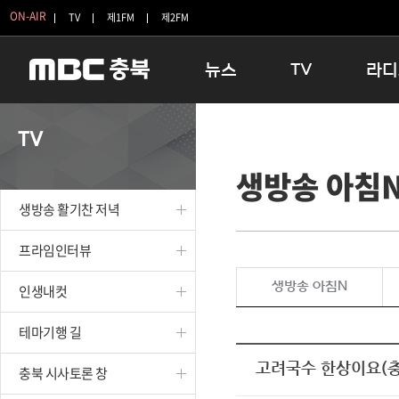
ON-AIR
TV
제1FM
제2FM
뉴스
TV
라디
충청북도
생방송 활기찬 저녁
11:05 
TV
충청북도 교육청
프라임인터뷰
12:00
생방송 아침
청주
인생내컷
16:00 
충주
테마기행 길
우리 고향
생방송 활기찬 저녁
괴산
충북 시사토론 창
우리 고향
단양
전국시대
라디오특
프라임인터뷰
보은
시청자 FLEX
생방송 아침N
인생내컷
영동
특집프로그램
옥천
TV 속 정보
테마기행 길
음성
종영프로그램
제천
고려국수 한상이요(충
충북 시사토론 창
증평