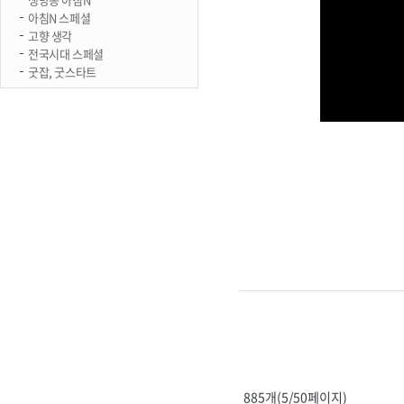
아침N 스페셜
고향 생각
전국시대 스페셜
굿잡, 굿스타트
885개(5/50페이지)