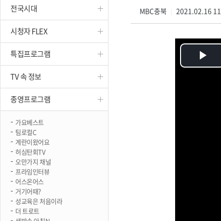
전국시대
진천
MBC충북
2021.02.16 1
|
시청자 FLEX
특집프로그램
Pl
TV 속 정보
Vi
종영프로그램
가요베스트
팀로컬C
계란이왔어요
허심탄회TV
오만가지 채널
프라임인터뷰
어스온어스
거기어때?
성교육은 처음이라
더 트로트
생방송 아침N