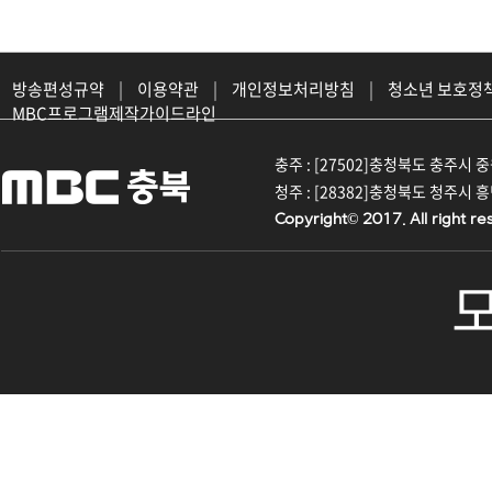
방송편성규약
|
이용약관
|
개인정보처리방침
|
청소년 보호정
MBC프로그램제작가이드라인
충주 : [27502]충청북도 충주시 중원대
청주 : [28382]충청북도 청주시 흥덕구
Copyright© 2017. All right re