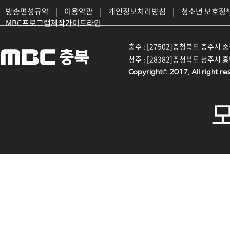
방송편성규약
|
이용약관
|
개인정보처리방침
|
청소년 보호정
MBC프로그램제작가이드라인
충주 : [27502]충청북도 충주시 중원대
청주 : [28382]충청북도 청주시 흥덕구
Copyright© 2017. All right re