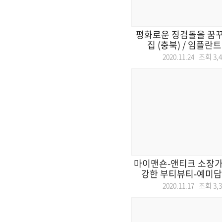
평화로운 징검돌을 꿈꾸
집 (충북) / 임플란트
2020.11.24 조회
3,
마이맨숀-앤티크 소장가의
강한 부티뷰티-예미담병
2020.11.17 조회
3,