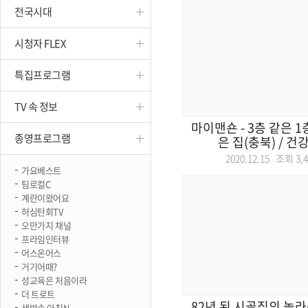
전국시대
진천
시청자 FLEX
특집프로그램
TV 속 정보
마이맨숀 - 3층 같은 1
종영프로그램
은 집(충북) / 건강
2020.12.15 조회
3,
가요베스트
팀로컬C
계란이왔어요
허심탄회TV
오만가지 채널
프라임인터뷰
어스온어스
거기어때?
성교육은 처음이라
더 트로트
82년 된 시골집의 놀라
생방송 아침N