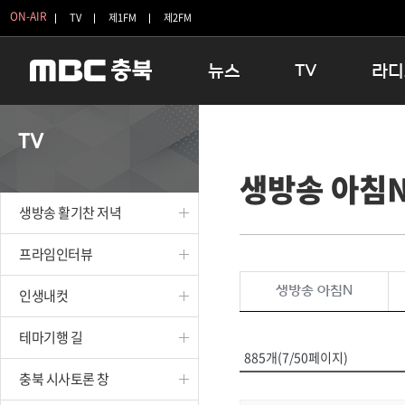
ON-AIR
TV
제1FM
제2FM
뉴스
TV
라디
충청북도
생방송 활기찬 저녁
11:05 
TV
충청북도 교육청
프라임인터뷰
12:00
생방송 아침
청주
인생내컷
16:00 
충주
테마기행 길
우리 고향
생방송 활기찬 저녁
괴산
충북 시사토론 창
우리 고향
단양
전국시대
라디오특
프라임인터뷰
보은
시청자 FLEX
생방송 아침N
인생내컷
영동
특집프로그램
옥천
TV 속 정보
테마기행 길
음성
종영프로그램
885개(7/50페이지)
제천
충북 시사토론 창
증평