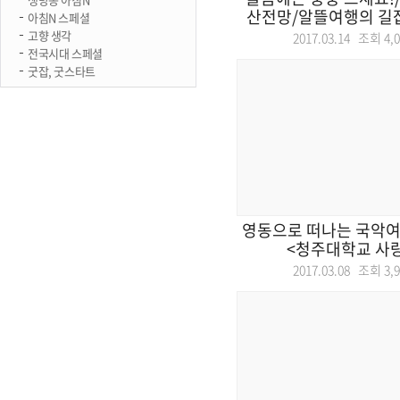
산전망/알뜰여행의 길잡
아침N 스페셜
고향 생각
2017.03.14 조회
4,
전국시대 스페셜
굿잡, 굿스타트
영동으로 떠나는 국악여
<청주대학교 사
2017.03.08 조회
3,