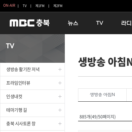
ON-AIR
TV
제1FM
제2FM
뉴스
TV
라디
충청북도
생방송 활기찬 저녁
11:05 
TV
충청북도 교육청
프라임인터뷰
12:00
생방송 아침
청주
인생내컷
16:00 
충주
테마기행 길
우리 고향
생방송 활기찬 저녁
괴산
충북 시사토론 창
우리 고향
단양
전국시대
라디오특
프라임인터뷰
보은
시청자 FLEX
생방송 아침N
인생내컷
영동
특집프로그램
옥천
TV 속 정보
테마기행 길
음성
종영프로그램
885개(49/50페이지)
제천
충북 시사토론 창
증평