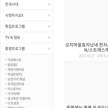
전국시대
진천
시청자 FLEX
특집프로그램
TV 속 정보
오지마을효자났네 한지
종영프로그램
N/스트레스
2017.03.17 조회
4,
가요베스트
팀로컬C
계란이왔어요
허심탄회TV
오만가지 채널
프라임인터뷰
어스온어스
거기어때?
성교육은 처음이라
더 트로트
올봄에는 붕붕 뜨세요!/
생방송 아침N