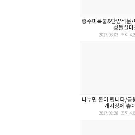
충주미륵불&단양석문/
성돌실마
2017.03.03 조회
4,
나누면 돈이 됩니다/금
개시장에 春이
2017.02.28 조회
4,