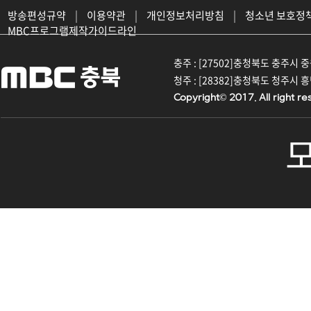
방송편성규약
|
이용약관
|
개인정보처리방침
|
청소년 보호정
MBC프로그램제작가이드라인
충주 : [27502]충청북도 충주시 중원대
청주 : [28382]충청북도 청주시 흥덕구
Copyright© 2017. All right re