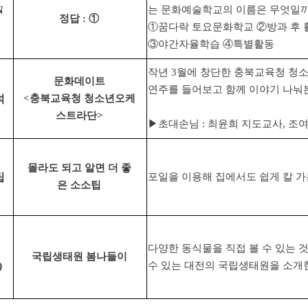
N
는 문화예술학교의 이름은 무엇일
정답
:
①
①
꿈다락 토요문화학교
②
방과 후 
③
야간자율학습
④
특별활동
작년
3
월에 창단한 충북교육청 청
문화데이트
연주를 들어보고 함께 이야기 나눠
석
<
충북교육청 청소년오케
스트라단
>
▶
초대손님
:
최윤희 지도교사
,
조
몰라도 되고 알면 더 좋
팁
포일을 이용해 집에서도 쉽게 칼 
은 소소팁
다양한 동식물을 직접 볼 수 있는 
국립생태원 봄나들이
)
수 있는 대전의 국립생태원을 소개