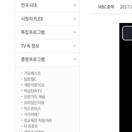
전국시대
진천
MBC충북
2017.0
|
시청자 FLEX
특집프로그램
TV 속 정보
종영프로그램
가요베스트
팀로컬C
계란이왔어요
허심탄회TV
오만가지 채널
프라임인터뷰
어스온어스
거기어때?
성교육은 처음이라
더 트로트
생방송 아침N