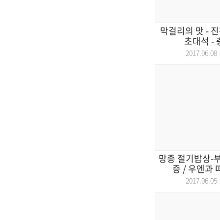
막걸리의 맛 - 진
초대석 - 
2017.06.
망종 절기밥상-부
증 / 우엔과 
2017.06.