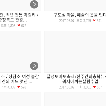
천, 백년 전통 막걸리 /
구도심 마을, 예술의 옷을 입
충청북도 관광...
2017.06.07 조회
3,745
541
08 조회
4,803
672
추 / 상담소-여성 불감
달성토마토축제/한주간의충북뉴
띠엔의 어느 멋진 ...
워서아끼는살림수업
05 조회
4,339
578
2017.06.02 조회
3,831
557