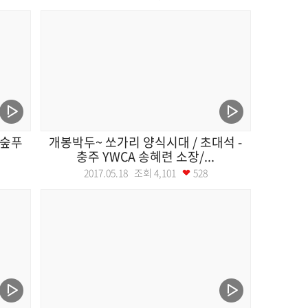
대숲푸
개봉박두~ 쏘가리 양식시대 / 초대석 -
충주 YWCA 송혜련 소장/...
2017.05.18 조회
4,101
528