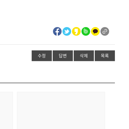
수정
답변
삭제
목록