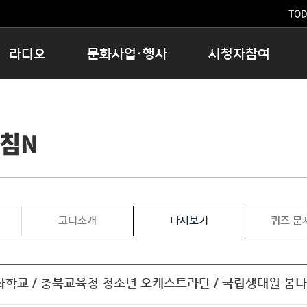
TODA
라디오
문화사업·행사
시청자참여
저녁
11:05 시사ON
문화행사
공지사항
12:00 정오의 희망곡
모아바유
시청자의견
아침N
16:00 완벽한 하루
MBC 노래교실
시청자위원회
우리 고향, 부탁해!
해외문화탐방
고충처리인
창
우리 고향, 안녕하십니까?
닥터공감
클린센터
라디오특집 다시듣기
대관안내
시청자불만처리위원회
충청북도 음식문화페스타
코너소개
다시보기
퀴즈 문
청원생명쌀 대청호마라톤
로컬인사이트스쿨
로컬 콘텐츠 Hub
학교 / 충북교육청 청소년 오케스트라단 / 국립생태원 봄
문화행사 아카이빙