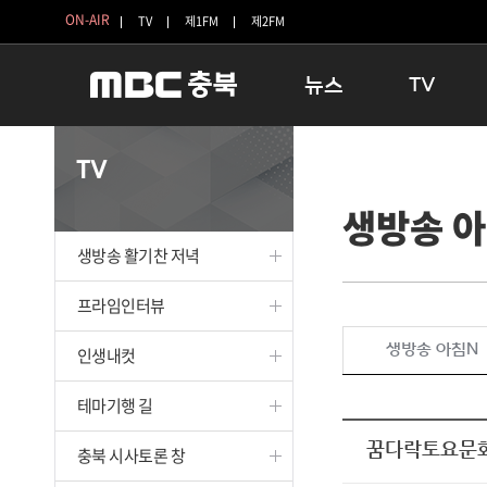
ON-AIR
TV
제1FM
제2FM
뉴스
TV
충청북도
생방송 활기찬 
TV
충청북도 교육청
프라임인터뷰
생방송 
청주
인생내컷
충주
테마기행 길
생방송 활기찬 저녁
괴산
충북 시사토론 
단양
전국시대
프라임인터뷰
보은
시청자 FLEX
생방송 아침N
인생내컷
영동
특집프로그램
옥천
TV 속 정보
테마기행 길
음성
종영프로그램
제천
꿈다락토요문화
충북 시사토론 창
증평