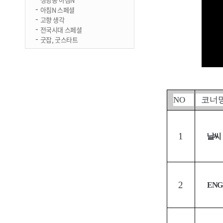
아침N 스페셜
고향 생각
전국시대 스페셜
굿잡, 굿스타트
NO
코너
1
날씨
2
ENG