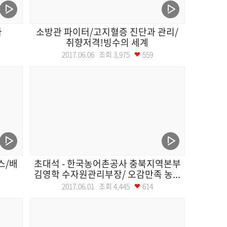
다
소방관 파이터/고지혈증 진단과 관리/
취향저격!빙수의 세계
2017.06.06 조회
3,975
559
스/배
초대석 - 한국농어촌공사 충북지역본부
김영학 수자원관리부장/ 오감만족 농...
2017.06.01 조회
4,445
614