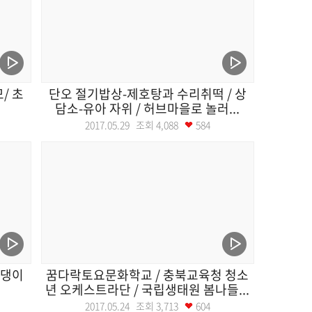
/ 초
단오 절기밥상-제호탕과 수리취떡 / 상
담소-유아 자위 / 허브마을로 놀러...
2017.05.29 조회
4,088
584
종댕이
꿈다락토요문화학교 / 충북교육청 청소
.
년 오케스트라단 / 국립생태원 봄나들...
2017.05.24 조회
3,713
604