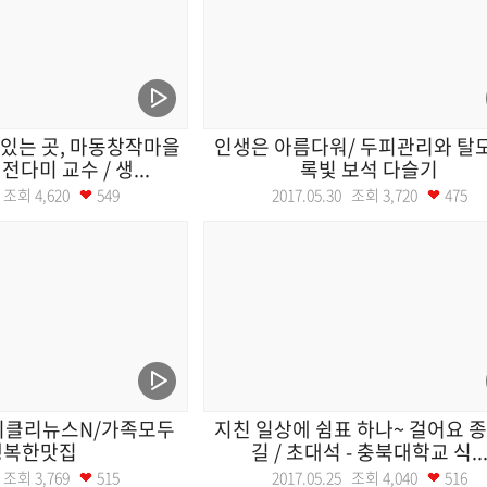
있는 곳, 마동창작마을
인생은 아름다워/ 두피관리와 탈모
전다미 교수 / 생...
록빛 보석 다슬기
31 조회
4,620
549
2017.05.30 조회
3,720
475
위클리뉴스N/가족모두
지친 일상에 쉼표 하나~ 걸어요 
행복한맛집
길 / 초대석 - 충북대학교 식..
26 조회
3,769
515
2017.05.25 조회
4,040
516