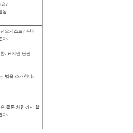
까요
?
활동
소년오케스트라단의
본다
.
여환
,
표지민 단원
가는 법을 소개한다
.
것은 물론 체험까지 할
한다
.