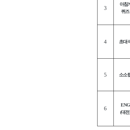
아침
3
퀴즈
4
초대
5
소소
ENG
6
(
대전