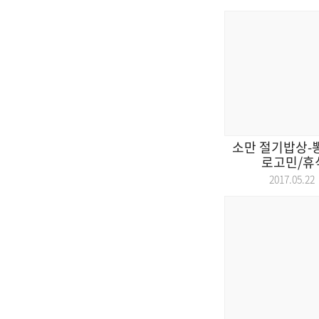
소만 절기밥상-뽕
로고민/휴
2017.05.