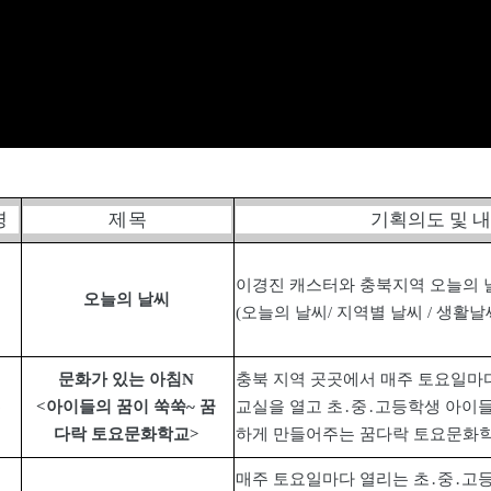
명
제 목
기획의도 및 
이경진 캐스터와 충북지역 오늘의 
오늘의 날씨
(
오늘의 날씨
/
지역별 날씨
/
생활날
문화가 있는 아침
N
충북 지역 곳곳에서 매주 토요일마
<
아이들의 꿈이 쑥쑥
~
꿈
교실을 열고 초
․
중
․
고등학생 아이들
다락 토요문화학교
>
하게 만들어주는 꿈다락 토요문화
매주 토요일마다 열리는 초
․
중
․
고등