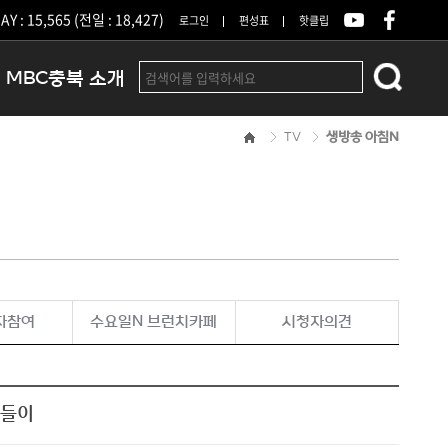
Y : 15,565 (전일 : 18,427)
로그인
편성표
핫클립
MBC충북 소개
TV
생방송 아침N
인사말
연혁
조직 및 업무안내
방송권역
광고안내
아나운서
오시는길
자참여
수요일N 브런치카페
시청자의견
결산공고
나들이