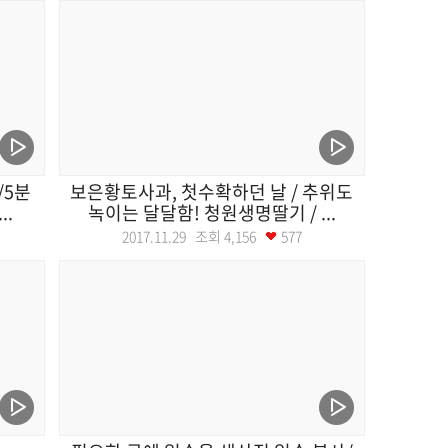
/5분
보은황토사과, 첫수확하던 날 / 추위도
..
녹이는 달달함! 청원생명딸기 / ...
2017.11.29 조회
4,156
577