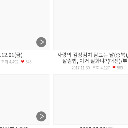
.12.01(금)
사랑의 김장김치 담그는 날(충북)
살림법, 이거 실화냐?(대전)/부.
01 조회
4,492
543
2017.11.30 조회
4,127
569