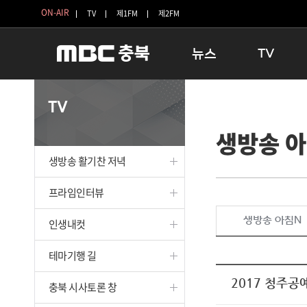
ON-AIR
TV
제1FM
제2FM
뉴스
TV
충청북도
생방송 활기찬 
TV
충청북도 교육청
프라임인터뷰
생방송 
청주
인생내컷
충주
테마기행 길
생방송 활기찬 저녁
괴산
충북 시사토론 
단양
전국시대
프라임인터뷰
보은
시청자 FLEX
생방송 아침N
인생내컷
영동
특집프로그램
옥천
TV 속 정보
테마기행 길
음성
종영프로그램
제천
2017 청주공
충북 시사토론 창
증평