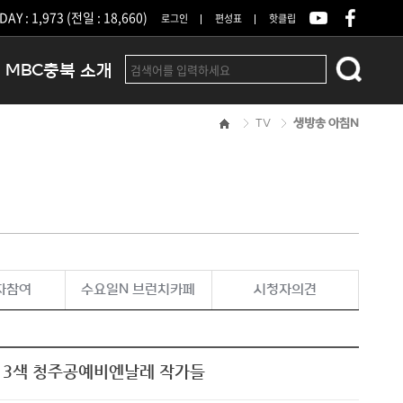
DAY : 1,973 (전일 : 18,660)
로그인
편성표
핫클립
MBC충북 소개
TV
생방송 아침N
인사말
연혁
조직 및 업무안내
방송권역
광고안내
아나운서
오시는길
자참여
수요일N 브런치카페
시청자의견
결산공고
3인 3색 청주공예비엔날레 작가들