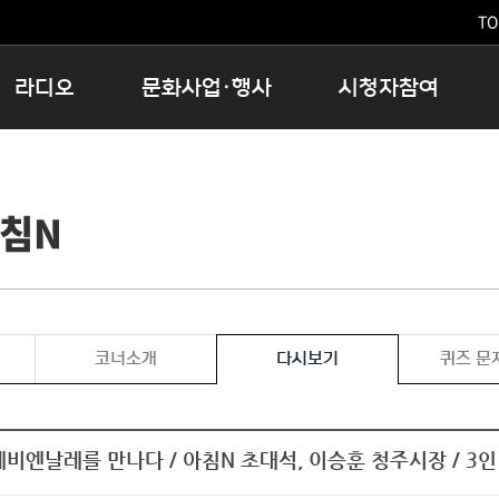
TO
라디오
문화사업·행사
시청자참여
저녁
11:05 시사ON
문화행사
공지사항
12:00 정오의 희망곡
모아바유
시청자의견
아침N
16:00 완벽한 하루
MBC 노래교실
시청자위원회
우리 고향, 부탁해!
해외문화탐방
고충처리인
창
우리 고향, 안녕하십니까?
닥터공감
클린센터
라디오특집 다시듣기
대관안내
시청자불만처리위원회
충청북도 음식문화페스타
코너소개
다시보기
퀴즈 문
청원생명쌀 대청호마라톤
로컬인사이트스쿨
로컬 콘텐츠 Hub
예비엔날레를 만나다 / 아침N 초대석, 이승훈 청주시장 / 
문화행사 아카이빙