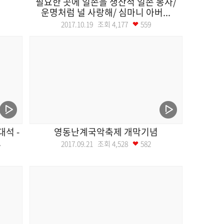
필요한 곳에 일손을 생산적 일손 봉사/
운명처럼 널 사랑해/ 심마니 아버...
2017.10.19 조회
4,177
559
대석 -
영동난계국악축제 개막기념
.
2017.09.21 조회
4,528
582