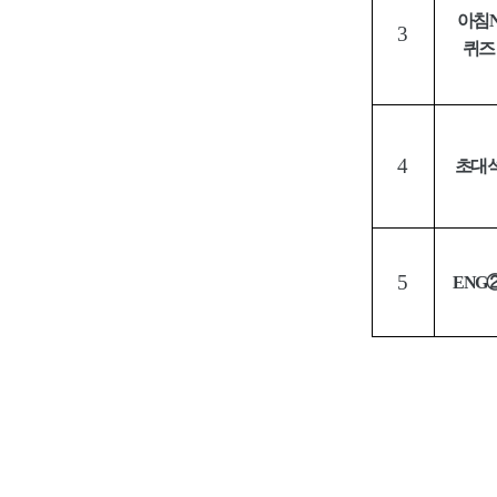
아침
3
퀴즈
4
초대
5
ENG