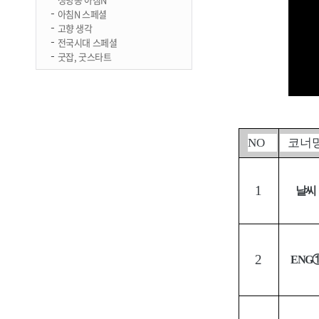
아침N 스페셜
고향 생각
전국시대 스페셜
굿잡, 굿스타트
NO
코너
1
날씨
2
ENG