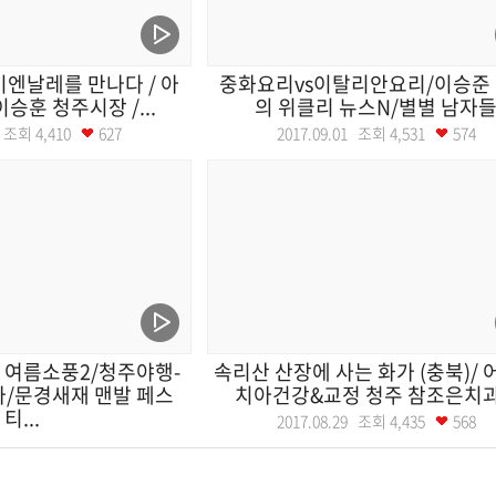
비엔날레를 만나다 / 아
중화요리vs이탈리안요리/이승준
이승훈 청주시장 /...
의 위클리 뉴스N/별별 남자
13 조회
4,410
627
2017.09.01 조회
4,531
574
 여름소풍2/청주야행-
속리산 산장에 사는 화가 (충북)/
/문경새재 맨발 페스
치아건강&교정 청주 참조은치과.
티...
2017.08.29 조회
4,435
568
30 조회
4,092
584