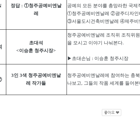
N
정답
:
①
청주공예비엔날
공예의 모든 분야를 총망라한 국제
레
①
청주공예비엔날레
②
광주디자인
③
서울도시건축비엔날레
④
제주비
청주공예비엔날레 조직위 조직위원
초대석
을 모시고 이야기 나눠본다
.
석
<
이승훈 청주시장
>
▶
초대손님
:
이승훈 청주시장
3
인
3
색 청주공예비엔날
청주공예비엔날레에 참여하는 충북
②
레 작가들
나보고
,
그들의 작품 세계를 들어본