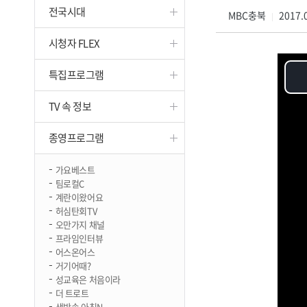
전국시대
진천
MBC충북
2017.0
|
시청자 FLEX
특집프로그램
TV 속 정보
종영프로그램
가요베스트
팀로컬C
계란이왔어요
허심탄회TV
오만가지 채널
프라임인터뷰
어스온어스
거기어때?
성교육은 처음이라
더 트로트
생방송 아침N