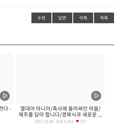
수정
답변
삭제
목록
한다 -
열대어 마니아/축사에 둘러싸인 마을/
제주를 담아 팝니다/경북사과 새로운 ...
2017.12.04 조회
4,453
557