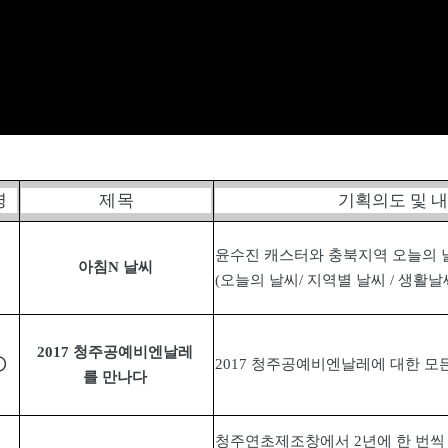
명
제 목
기획의도 및 
윤수진 캐스터와 충북지역 오늘의 
아침
N
날씨
(
오늘의 날씨
/
지역별 날씨
/
생활날
2017
청주공예비엔날레
①
2017
청주공예비엔날레에 대한 모든
를 만나다
청주연초제조창에서
2
년에 한 번씩