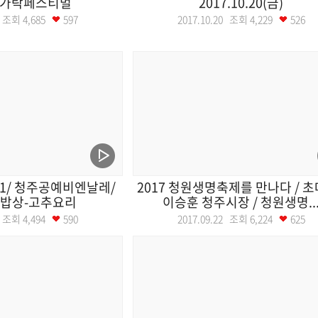
 젓가락페스티벌
2017.10.20(금)
10 조회
4,685
597
2017.10.20 조회
4,229
526
1/ 청주공예비엔날레/
2017 청원생명축제를 만나다 / 초
밥상-고추요리
이승훈 청주시장 / 청원생명..
18 조회
4,494
590
2017.09.22 조회
6,224
625