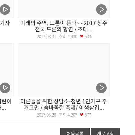
 기자
미래의 주역, 드론이 뜬다~ - 2017 청주
들
전국 드론의 향연 / 초대...
2017.08.31 조회
4,430
533
 어린이
어른들을 위한 상담소-청년 1인가구 주
..
거고민 / 숨바꼭질 축제/ 이색삼겹...
2017.08.28 조회
4,207
577
처음목록
새로고침