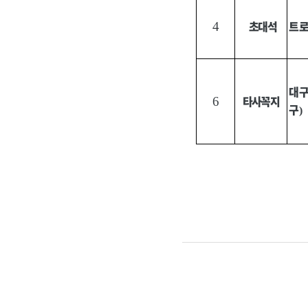
초대석
트
4
대구
타사꼭지
6
구
)