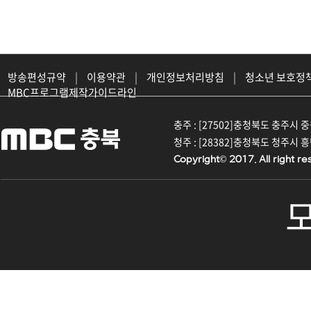
방송편성규약
|
이용약관
|
개인정보처리방침
|
청소년 보호정
MBC프로그램제작가이드라인
충주 : [27502]충청북도 충주시 중원대
청주 : [28382]충청북도 청주시 흥덕구
Copyright© 2017. All right re