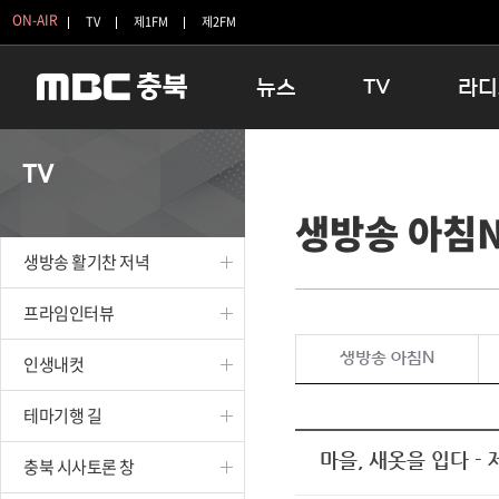
ON-AIR
TV
제1FM
제2FM
뉴스
TV
라디
충청북도
생방송 활기찬 저녁
11:05 
TV
충청북도 교육청
프라임인터뷰
12:00
생방송 아침
청주
인생내컷
16:00 
충주
테마기행 길
우리 고향
생방송 활기찬 저녁
괴산
충북 시사토론 창
우리 고향
단양
전국시대
라디오특
프라임인터뷰
보은
시청자 FLEX
생방송 아침N
인생내컷
영동
특집프로그램
옥천
TV 속 정보
테마기행 길
음성
종영프로그램
제천
마을, 새옷을 입다 - 
충북 시사토론 창
증평