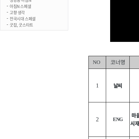
아침N 스페셜
고향 생각
전국시대 스페셜
굿잡, 굿스타트
코너명
NO
날씨
1
마
2
ENG
시