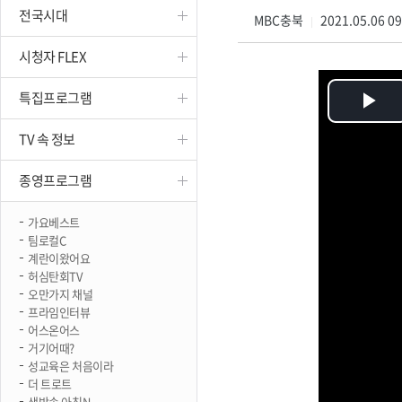
전국시대
진천
MBC충북
2021.05.06 0
|
시청자 FLEX
특집프로그램
Pl
TV 속 정보
Vi
종영프로그램
가요베스트
팀로컬C
계란이왔어요
허심탄회TV
오만가지 채널
프라임인터뷰
어스온어스
거기어때?
성교육은 처음이라
더 트로트
생방송 아침N