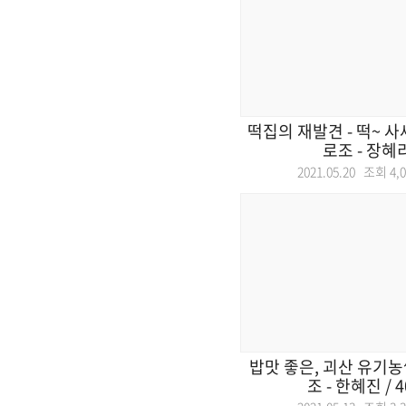
떡집의 재발견 - 떡~ 사세
로조 - 장혜리 
2021.05.20 조회
4,
밥맛 좋은, 괴산 유기농쌀
조 - 한혜진 / 4