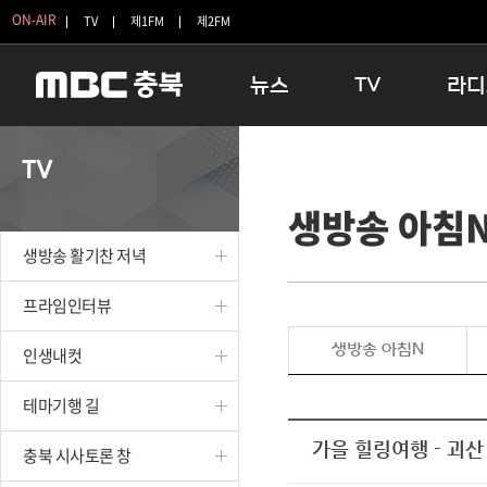
ON-AIR
TV
제1FM
제2FM
뉴스
TV
라디
충청북도
생방송 활기찬 저녁
11:05 
TV
충청북도 교육청
프라임인터뷰
12:00
생방송 아침
청주
인생내컷
16:00 
충주
테마기행 길
우리 고향
생방송 활기찬 저녁
괴산
충북 시사토론 창
우리 고향
단양
전국시대
라디오특
프라임인터뷰
보은
시청자 FLEX
생방송 아침N
인생내컷
영동
특집프로그램
옥천
TV 속 정보
테마기행 길
음성
종영프로그램
제천
가을 힐링여행 - 괴산
충북 시사토론 창
증평