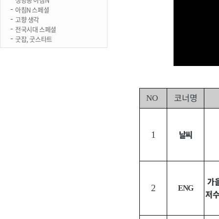
아침N 스페셜
고향 생각
전국시대 스페셜
굿잡, 굿스타트
코너명
NO
날씨
1
가
2
ENG
저