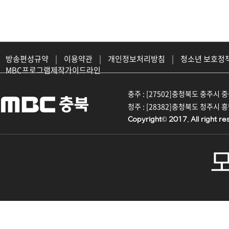
방송편성규약
|
이용약관
|
개인정보처리방침
|
청소년 보호정
MBC프로그램제작가이드라인
충주 : [27502]충청북도 충주시 중원대
청주 : [28382]충청북도 청주시 흥덕구
Copyright© 2017. All right re