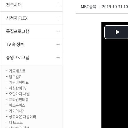
전국시대
진천
MBC충북
2019.10.31 1
|
시청자 FLEX
특집프로그램
Pl
TV 속 정보
Vi
종영프로그램
가요베스트
팀로컬C
계란이왔어요
허심탄회TV
오만가지 채널
프라임인터뷰
어스온어스
거기어때?
성교육은 처음이라
더 트로트
생방송 아침N