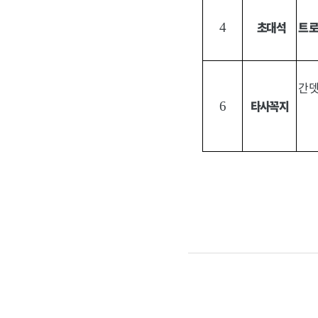
초대석
트
4
간뎃
타사꼭지
6