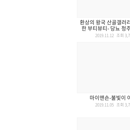
환상의 왕국 산골갤러리
한 부티뷰티- 당뇨 청주
2019.11.12 조회
3,
마이맨숀-불빛이 
2019.11.05 조회
3,