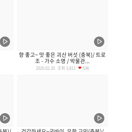
향 좋고~ 맛 좋은 괴산 버섯 (충북)/ 트로
조 – 가수 소명 / 박물관...
2020.02.20 조회
3,811
536
북)/
건강하세요~굿바이, 우한 교민(충북)/