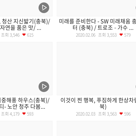
 청산 지신밟기(충북)/
미래를 준비한다 - SW 미래채움 
연을 품은 맛/ ...
터 (충북) / 트로조 – 가수 ...
10 조회
3,546
615
2020.02.06 조회
3,553
579
중해풍 하우스(충북)/
이것이 찐 행복, 푸짐하게 한상차
- 노안 청주 다봄...
북)
04 조회
4,179
593
2020.02.03 조회
3,563
596