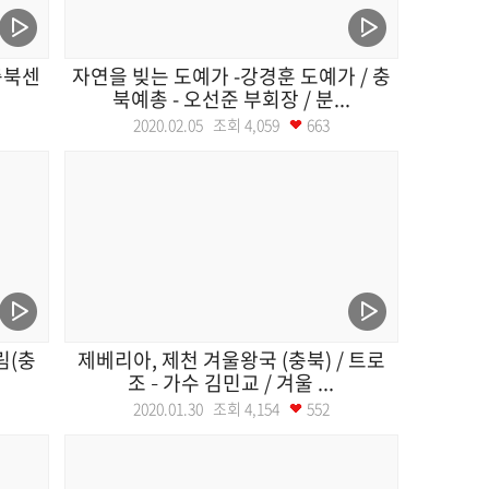
충북센
자연을 빚는 도예가 -강경훈 도예가 / 충
북예총 - 오선준 부회장 / 분...
2020.02.05 조회
4,059
663
림(충
제베리아, 제천 겨울왕국 (충북) / 트로
조 – 가수 김민교 / 겨울 ...
2020.01.30 조회
4,154
552