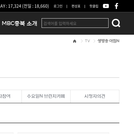
Y : 17,324 (전일 : 18,660)
로그인
편성표
핫클립
MBC충북 소개
TV
생방송 아침N
인사말
연혁
조직 및 업무안내
방송권역
광고안내
아나운서
오시는길
자참여
수요일N 브런치카페
시청자의견
결산공고