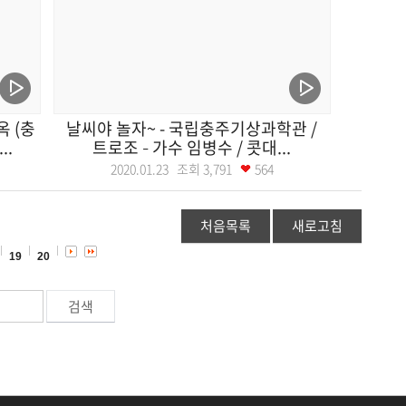
옥 (충
날씨야 놀자~ - 국립충주기상과학관 /
..
트로조 – 가수 임병수 / 콧대...
2020.01.23 조회
3,791
564
처음목록
새로고침
19
20