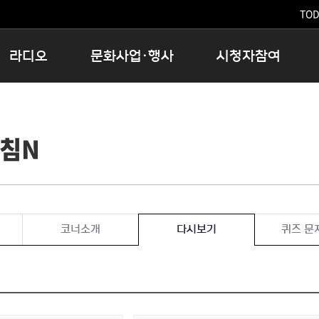
TODA
라디오
문화사업·행사
시청자참여
저녁
11:05 시사ON
문화행사
공지사항
12:00 정오의 희망곡
모아바유
시청자의견
아침N
16:00 완벽한 하루
MBC 노래교실
시청자위원회
우리 고향, 부탁해!
해외문화탐방
고충처리인
창
우리 고향, 안녕하십니까?
닥터공감
클린센터
라디오특집 다시듣기
대관안내
시청자불만처리위원회
충청북도 음식문화페스타
코너소개
다시보기
퀴즈 문
청원생명쌀 대청호마라톤
로컬인사이트스쿨
로컬 콘텐츠 Hub
문화행사 아카이빙