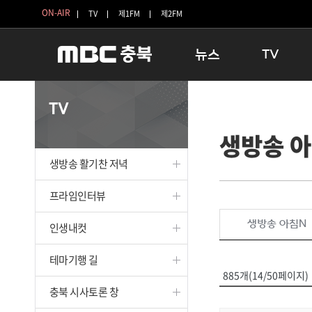
ON-AIR
TV
제1FM
제2FM
뉴스
TV
충청북도
생방송 활기찬 
TV
충청북도 교육청
프라임인터뷰
생방송 
청주
인생내컷
충주
테마기행 길
생방송 활기찬 저녁
괴산
충북 시사토론 
단양
전국시대
프라임인터뷰
보은
시청자 FLEX
생방송 아침N
인생내컷
영동
특집프로그램
옥천
TV 속 정보
테마기행 길
음성
종영프로그램
885개(14/50페이지)
제천
충북 시사토론 창
증평