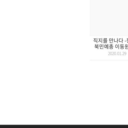
직지를 만나다 -
북민예총 이동원 
2020.01.