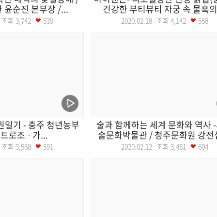
윤순진 본부장 /...
건강한 부티뷰티 자궁 속 물혹의 .
19 조회
3,742
539
2020.02.18 조회
4,142
558
 전원일기 - 충주 청년농부
술과 함께하는 세계 문화와 역사 
 트로조 – 가...
술문화박물관 / 청주문화원 강전섭 
13 조회
3,568
591
2020.02.12 조회
3,481
604