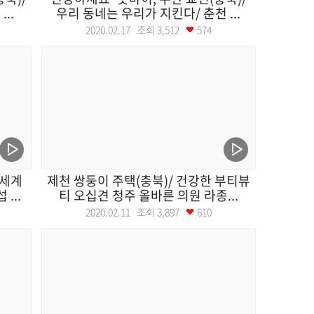
..
우리 동네는 우리가 지킨다/ 춘천 ...
2020.02.17 조회
3,512
574
-세계
제천 쌍둥이 주택(충북)/ 건강한 부티뷰
...
티 오십견 청주 올바른 의원 라종...
2020.02.11 조회
3,897
610