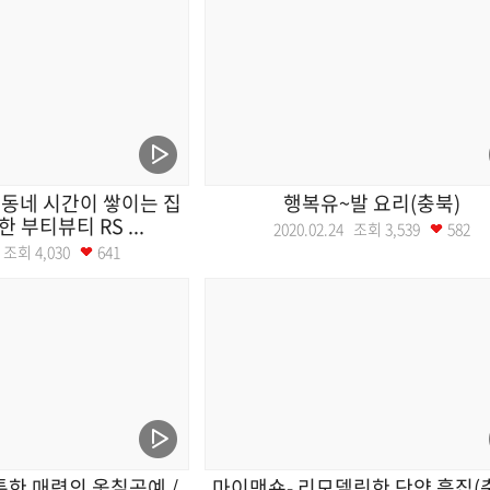
동네 시간이 쌓이는 집
행복유~발 요리(충북)
한 부티뷰티 RS ...
2020.02.24 조회
3,539
582
25 조회
4,030
641
특한 매력의 옻칠공예 /
마이맨숀- 리모델링한 단양 흙집(충