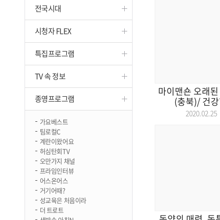
전국시대
진천
시청자 FLEX
특집프로그램
TV 속 정보
마이맨숀 오래된 
종영프로그램
(충북)/ 건강
2020.02.
가요베스트
팀로컬C
계란이왔어요
허심탄회TV
오만가지 채널
프라임인터뷰
어스온어스
거기어때?
성교육은 처음이라
더 트로트
동양의 매력, 독
생방송 아침N