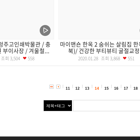
청주고인쇄박물관 / 충
마이맨숀 한옥 2 숨쉬는 살림집 한
부이사장 / 겨울철...
북)/ 건강한 부티뷰티 굴절교정.
29 조회
3,504
558
2020.01.28 조회
3,868
551
11
12
13
14
15
16
17
18