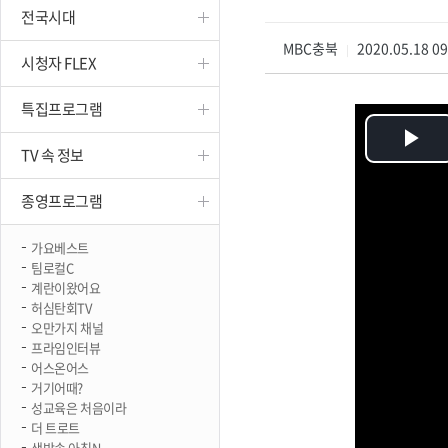
전국시대
진천
MBC충북
2020.05.18 0
|
시청자 FLEX
특집프로그램
Pl
TV 속 정보
Vi
종영프로그램
가요베스트
팀로컬C
계란이왔어요
허심탄회TV
오만가지 채널
프라임인터뷰
어스온어스
거기어때?
성교육은 처음이라
더 트로트
생방송 아침N