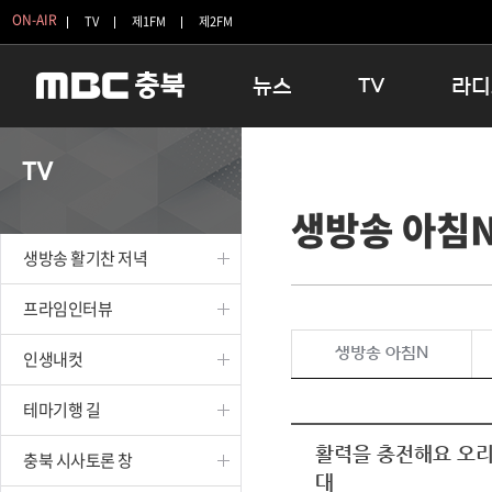
ON-AIR
TV
제1FM
제2FM
뉴스
TV
라디
충청북도
생방송 활기찬 저녁
11:05 
TV
충청북도 교육청
프라임인터뷰
12:00
생방송 아침
청주
인생내컷
16:00 
충주
테마기행 길
우리 고향
생방송 활기찬 저녁
괴산
충북 시사토론 창
우리 고향
단양
전국시대
라디오특
프라임인터뷰
보은
시청자 FLEX
생방송 아침N
인생내컷
영동
특집프로그램
옥천
TV 속 정보
테마기행 길
음성
종영프로그램
제천
활력을 충전해요 오리
충북 시사토론 창
대
증평