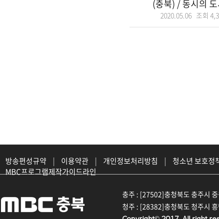
(충북) / 동시의 도시
2020.05.06 조회
4,
방송편성규약
|
이용약관
|
개인정보처리방침
|
청소년 보호정
MBC프로그램제작가이드라인
충주 : [27502]충청북도 충주시 중원대
청주 : [28382]충청북도 청주시 흥덕구