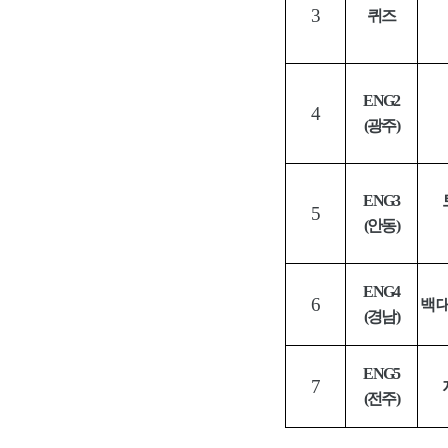
3
퀴즈
ENG2
4
(
광주
)
ENG3
5
(
안동
)
ENG4
6
백
(
경남
)
ENG5
7
(
전주
)