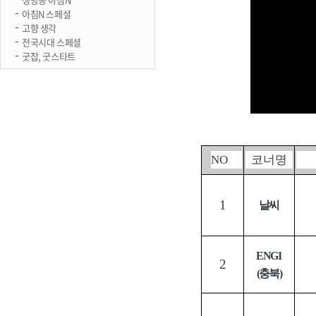
아침N 스페셜
고향 생각
전국시대 스페셜
굿잡, 굿스타트
NO
코너명
1
날씨
ENG1
2
(
충북
)