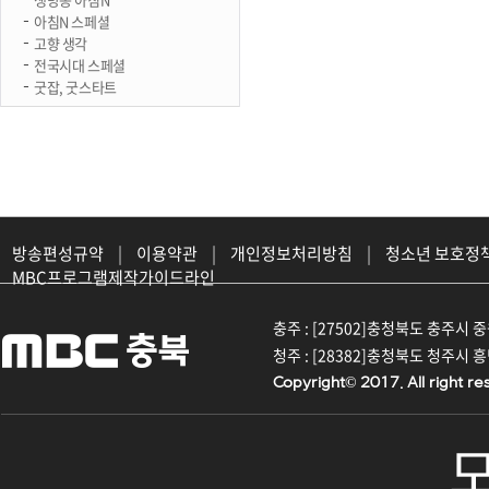
아침N 스페셜
고향 생각
전국시대 스페셜
굿잡, 굿스타트
방송편성규약
|
이용약관
|
개인정보처리방침
|
청소년 보호정
MBC프로그램제작가이드라인
충주 : [27502]충청북도 충주시 중원대
청주 : [28382]충청북도 청주시 흥덕구
Copyright© 2017. All right re