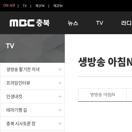
ON-AIR
TV
제1FM
제2FM
뉴스
TV
라디
충청북도
생방송 활기찬 저녁
11:05 
TV
충청북도 교육청
프라임인터뷰
12:00
생방송 아침
청주
인생내컷
16:00 
충주
테마기행 길
우리 고향
생방송 활기찬 저녁
괴산
충북 시사토론 창
우리 고향
단양
전국시대
라디오특
프라임인터뷰
보은
시청자 FLEX
생방송 아침N
인생내컷
영동
특집프로그램
옥천
TV 속 정보
테마기행 길
음성
종영프로그램
제천
충북 시사토론 창
증평