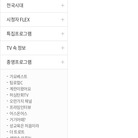
전국시대
진천
시청자 FLEX
특집프로그램
TV 속 정보
종영프로그램
가요베스트
팀로컬C
계란이왔어요
허심탄회TV
오만가지 채널
프라임인터뷰
어스온어스
거기어때?
성교육은 처음이라
더 트로트
생방송 아침N