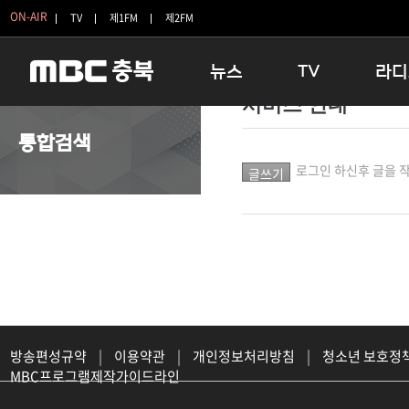
ON-AIR
TV
제1FM
제2FM
뉴스
TV
라디
서비스 안내
충청북도
생방송 활기찬 저녁
11:05 
통합검색
충청북도 교육청
프라임인터뷰
12:00
로그인 하신후 글을 작
청주
인생내컷
16:00 
충주
테마기행 길
우리 고향
괴산
충북 시사토론 창
우리 고향
단양
전국시대
라디오특
보은
시청자 FLEX
영동
특집프로그램
옥천
TV 속 정보
음성
종영프로그램
방송편성규약
|
이용약관
|
개인정보처리방침
|
청소년 보호정
MBC프로그램제작가이드라인
제천
증평