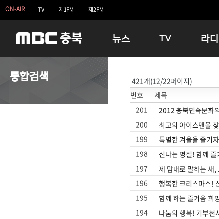
ON-AIR
TV
제1FM
제2FM
뉴스
TV
라디
충청북도
생방송 활기찬 저녁
11:05 
통합검색
421개(12/22페이지)
충청북도 교육청
프라임인터뷰
12:00
번호
제목
청주
인생내컷
16:00 
충주
테마기행 길
우리 고향
201
2012 충북민속문화의
괴산
충북 시사토론 창
우리 고향
200
최고의 아이스맨을 
단양
전국시대
라디오특
199
특별한 겨울을 즐기자
보은
시청자 FLEX
198
신나는 명절! 함께 
영동
특집프로그램
197
제 맘대로 말하는 새,
옥천
TV 속 정보
196
행복한 크리스마스! 
음성
종영프로그램
195
함께 하는 즐거움 희망
제천
194
나눔의 행복! 기부천
증평