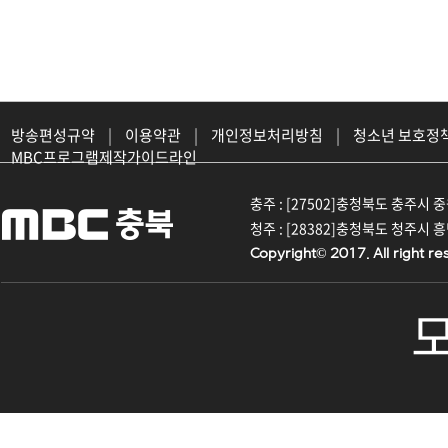
방송편성규약
|
이용약관
|
개인정보처리방침
|
청소년 보호정
MBC프로그램제작가이드라인
충주 : [27502]충청북도 충주시 중원대
청주 : [28382]충청북도 청주시 흥덕구
Copyright© 2017. All right re