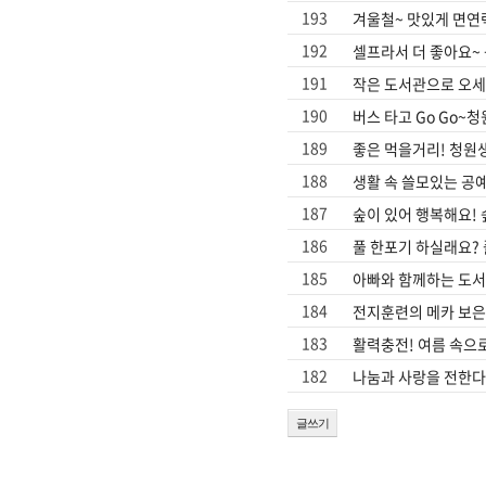
193
겨울철~ 맛있게 면연
진천
192
셀프라서 더 좋아요~
191
작은 도서관으로 오세
190
버스 타고 Go Go~
189
좋은 먹을거리! 청원
188
생활 속 쓸모있는 공
187
숲이 있어 행복해요!
186
풀 한포기 하실래요?
185
아빠와 함께하는 도서
184
전지훈련의 메카 보은
183
활력충전! 여름 속으
182
나눔과 사랑을 전한다
글쓰기