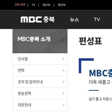
ON-AIR
TV
제1FM
제2FM
뉴스
TV
충청북도
생방송 활기찬 
편성표
MBC충북 소개
충청북도 교육청
프라임인터뷰
청주
인생내컷
충주
테마기행 길
인사말
괴산
충북 시사토론 
MBC
단양
전국시대
연혁
보은
시청자 FLEX
더욱 새롭고
조직 및 업무안내
영동
특집프로그램
옥천
TV 속 정보
방송권역
음성
종영프로그램
살기 좋고 자랑스
제천
대관안내
증평