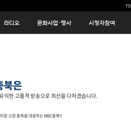
TO
라디오
문화사업·행사
시청자참여
저녁
11:05 시사ON
문화행사
공지사항
12:00 정오의 희망곡
모아바유
시청자의견
16:00 완벽한 하루
MBC 노래교실
시청자위원회
우리 고향, 부탁해!
해외문화탐방
고충처리인
창
우리 고향, 안녕하십니까?
닥터공감
클린센터
충북은
라디오특집 다시듣기
대관안내
시청자불만처리위원회
충청북도 음식문화페스타
 유익한 고품격 방송으로 최선을 다하겠습니다.
청원생명쌀 대청호마라톤
로컬인사이트스쿨
로컬 콘텐츠 Hub
러운 고장 충북을 대표하는 MBC충북!!
문화행사 아카이빙