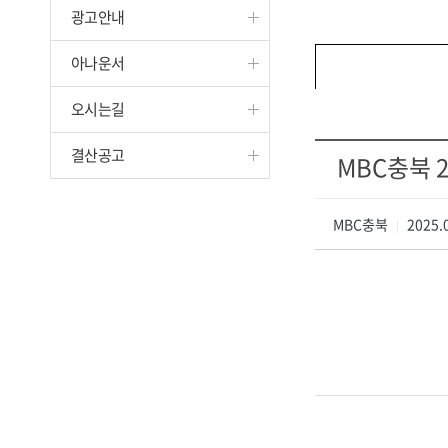
광고안내
진천
아나운서
오시는길
결산공고
MBC충북 2
MBC충북
2025.0
|