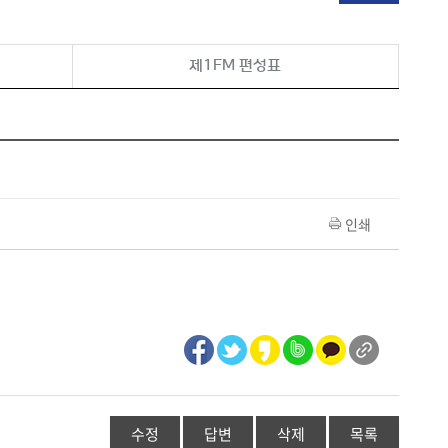
제1FM 편성표
인쇄
수정
답변
삭제
목록