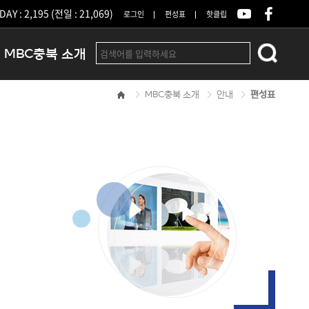
DAY : 2,195 (전일 : 21,069)
로그인
편성표
핫클립
MBC충북 소개
MBC충북 소개
안내
편성표
인사말
연혁
조직 및 업무안내
방송권역
광고안내
아나운서
오시는길
결산공고