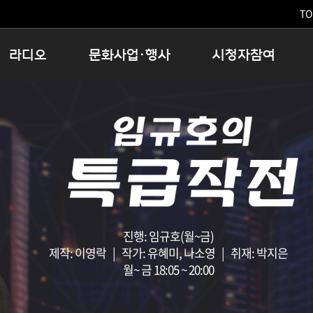
TO
라디오
문화사업·행사
시청자참여
저녁
11:05 시사ON
문화행사
공지사항
12:00 정오의 희망곡
모아바유
시청자의견
16:00 완벽한 하루
MBC 노래교실
시청자위원회
우리 고향, 부탁해!
해외문화탐방
고충처리인
창
우리 고향, 안녕하십니까?
닥터공감
클린센터
라디오특집 다시듣기
대관안내
시청자불만처리위원회
충청북도 음식문화페스타
청원생명쌀 대청호마라톤
진행: 임규호(월~금)
로컬인사이트스쿨
제작: 이영락 | 작가: 유혜미, 나소영 | 취재: 박지은
월~ 금 18:05 ~ 20:00
로컬 콘텐츠 Hub
문화행사 아카이빙