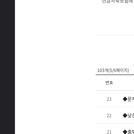
연금저축보험에 
103개(5/6페이지)
번호
◆문재
23
◆낮
22
◆출범
21