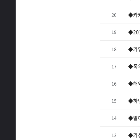
◆카
20
◆20
19
◆가입
18
◆폭우
17
◆해외
16
◆하
15
◆알
14
◆가
13