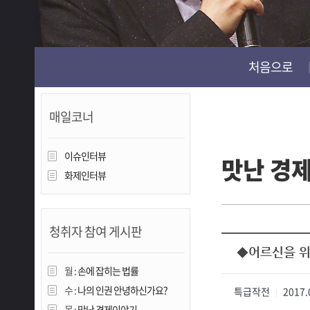
진천
처음으로
매일코너
이슈인터뷰
맛난 경
화제인터뷰
청취자 참여 게시판
◆어르신을 위
월 :
손에 잡히는 법률
수 :
나의 인권 안녕하신가요?
특급작전
2017.
|
목 :
맛난 경제이야기