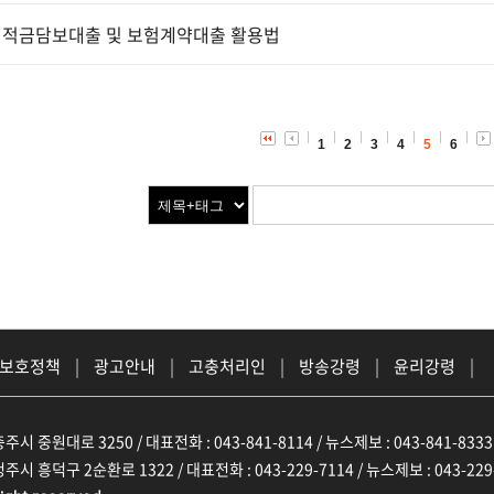
·적금담보대출 및 보험계약대출 활용법
1
2
3
4
5
6
 보호정책
|
광고안내
|
고충처리인
|
방송강령
|
윤리강령
|
주시 중원대로 3250 / 대표전화 : 043-841-8114 / 뉴스제보 : 043-841-8333
주시 흥덕구 2순환로 1322 / 대표전화 : 043-229-7114 / 뉴스제보 : 043-229