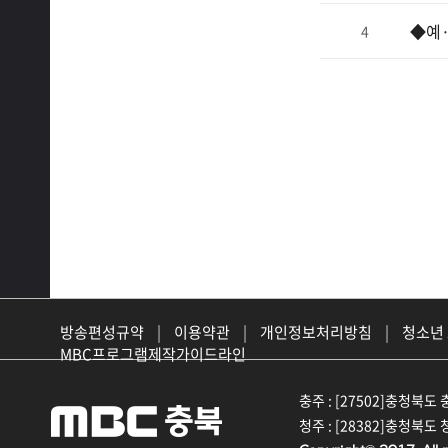
◆예
4
방송편성규약
|
이용약관
|
개인정보처리방침
|
청소년
MBC프로그램제작가이드라인
충주 : [27502]충청북도 충
청주 : [28382]충청북도 청