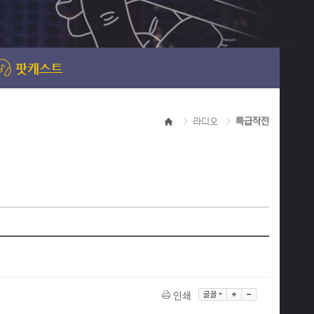
라디오
특급작전
인쇄