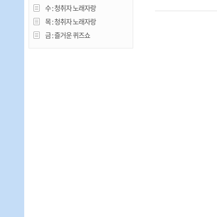
수 :
청취자 노래자랑
목 :
청취자 노래자랑
금 :
즐거운 퀴즈쇼