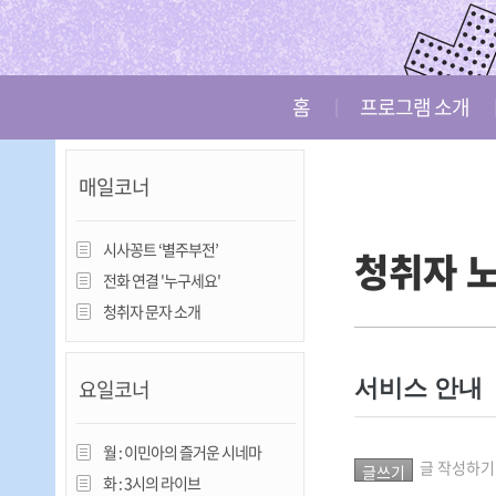
진천
홈
프로그램 소개
매일코너
시사꽁트 ‘별주부전’
청취자 
전화 연결 '누구세요'
청취자 문자 소개
요일코너
서비스 안내
월 :
이민아의 즐거운 시네마
글 작성하기
화 :
3시의 라이브