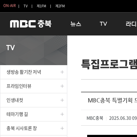
ON-AIR
TV
제1FM
제2FM
뉴스
TV
라디
충청북도
생방송 활기찬 저녁
11:05 
TV
충청북도 교육청
프라임인터뷰
12:00
특집프로그
청주
인생내컷
16:00 
충주
테마기행 길
우리 고향
생방송 활기찬 저녁
괴산
충북 시사토론 창
우리 고향
단양
전국시대
라디오특
프라임인터뷰
보은
시청자 FLEX
인생내컷
MBC충북 특별기획 드
영동
특집프로그램
옥천
TV 속 정보
테마기행 길
음성
MBC충북
종영프로그램
2025.06.30 0
|
제천
충북 시사토론 창
증평