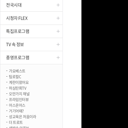
전국시대
진천
시청자 FLEX
특집프로그램
TV 속 정보
종영프로그램
가요베스트
팀로컬C
계란이왔어요
허심탄회TV
오만가지 채널
프라임인터뷰
어스온어스
거기어때?
성교육은 처음이라
더 트로트
생방송 아침N