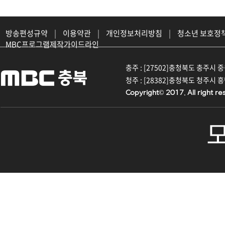
방송편성규약
|
이용약관
|
개인정보처리방침
|
청소년 보호정
MBC프로그램제작가이드라인
충주 : [27502]충청북도 충주시 중원대
청주 : [28382]충청북도 청주시 흥덕구
Copyright© 2017. All right re