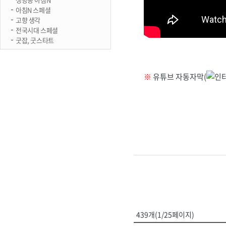
아침N 스페셜
고향 생각
전국시대 스페셜
굿잡, 굿스타트
※
유튜브 자동자막(
439개(1/25페이지)