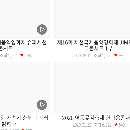
제음악영화제 슈퍼세션
제16회 제천국제음악영화제 JIMF
콘서트
크콘서트 1부
1 조회
5,504
1061
2020.08.15 조회
5,526
997
광 가속기 충북의 미래
2020 영동곶감축제 한마음콘
 밝히다
2020.01.12 조회
6,272
849