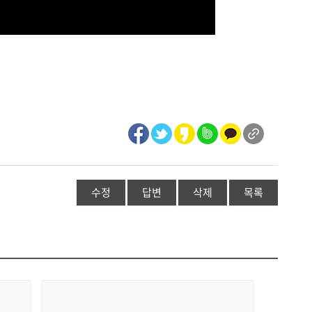
수정
답변
삭제
목록