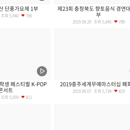
산 단풍가요제 1부
제23회 충청북도 향토음식 경연대
부
20 조회
5,940
796
2019.09.29 조회
5,845
789
학생 페스티벌 K-POP
2019충주세계무예마스터십 폐
콘서트
2019.09.07 조회
5,734
819
28 조회
5,659
811