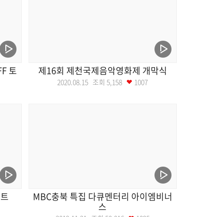
F 토
제16회 제천국제음악영화제 개막식
2020.08.15 조회
5,158
1007
서트
MBC충북 특집 다큐멘터리 아이엠비너
스