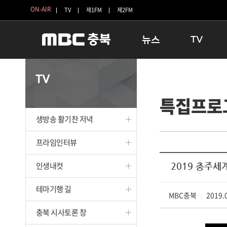
ON-AIR
TV
제1FM
제2FM
뉴스
TV
충청북도
생방송 활기찬 
TV
충청북도 교육청
프라임인터뷰
특집프로
청주
인생내컷
충주
테마기행 길
생방송 활기찬 저녁
괴산
충북 시사토론 
단양
전국시대
프라임인터뷰
보은
시청자 FLEX
인생내컷
2019 충주
영동
특집프로그램
옥천
TV 속 정보
테마기행 길
음성
MBC충북
종영프로그램
2019.0
|
제천
충북 시사토론 창
증평