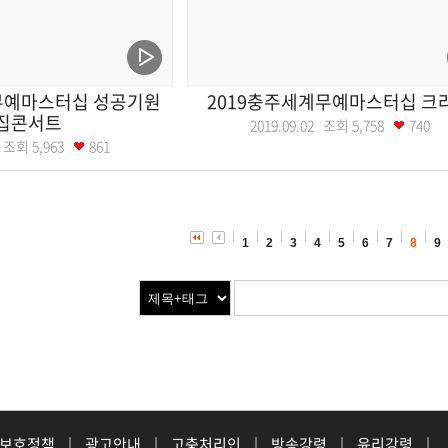
무예마스터십 성공기원
2019충주세계무예마스터십 크
집콘서트
2019.09.02 조회
5,758
740
03 조회
5,963
861
1
2
3
4
5
6
7
8
9
 보호정책
|
광고안내
|
고충처리인
|
방송강령
|
윤리강령
|