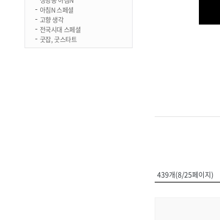
아침N 스페셜
고향 생각
전국시대 스페셜
굿잡, 굿스타트
439개(8/25페이지)