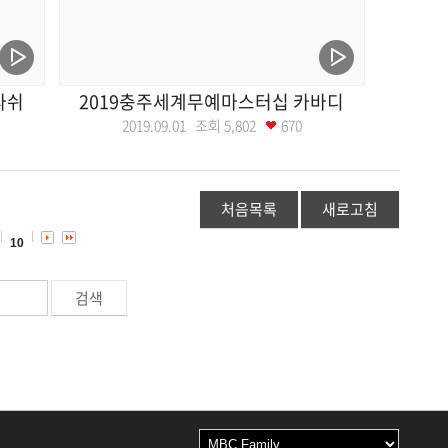
라쉬
2019충주세계무예마스터십 카바디
2019.09.01 조회
5,802
670
처음목록
새로고침
10