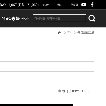
DAY : 1,067 (전일 : 21,069)
로그인
편성표
핫클립
MBC충북 소개
TV
특집프로그램
인사말
연혁
조직 및 업무안내
방송권역
광고안내
아나운서
오시는길
결산공고
인쇄