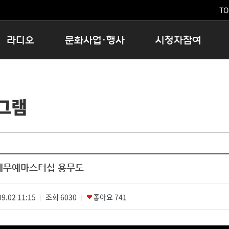
TO
라디오
문화사업·행사
시청자참여
저녁
11:05 시사ON
문화행사
공지사항
12:00 정오의 희망곡
모아바유
시청자의견
그램
16:00 완벽한 하루
MBC 노래교실
시청자위원회
우리 고향, 부탁해!
해외문화탐방
고충처리인
창
우리 고향, 안녕하십니까?
닥터공감
클린센터
라디오특집 다시듣기
대관안내
시청자불만처리위원회
충청북도 음식문화페스타
세계무예마스터십 용무도
청원생명쌀 대청호마라톤
로컬인사이트스쿨
9.02 11:15
조회
로컬 콘텐츠 Hub
6030
좋아요
741
|
|
문화행사 아카이빙