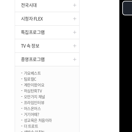
전국시대
진천
시청자 FLEX
특집프로그램
TV 속 정보
종영프로그램
가요베스트
팀로컬C
계란이왔어요
허심탄회TV
오만가지 채널
프라임인터뷰
어스온어스
거기어때?
성교육은 처음이라
더 트로트
생방송 아침N