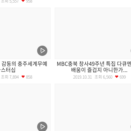
15 조회
5,557
958
 감동의 충주세계무예
MBC충북 창사49주년 특집 다큐
마스터십
배움이 즐겁지 아니한가...
03 조회
7,894
858
2019.10.31 조회
6,560
699