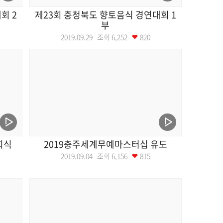
회 2
제23회 충청북도 향토음식 경연대회 1
부
2019.09.29 조회
6,252
820
회식
2019충주세계무예마스터십 유도
2019.09.04 조회
6,156
815