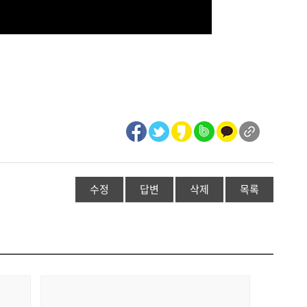
수정
답변
삭제
목록