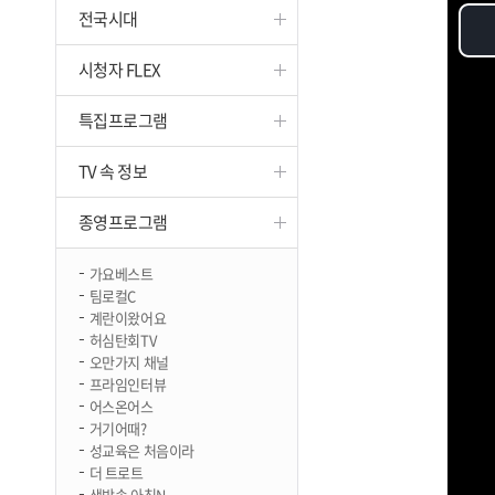
전국시대
진천
시청자 FLEX
특집프로그램
TV 속 정보
종영프로그램
가요베스트
팀로컬C
계란이왔어요
허심탄회TV
오만가지 채널
프라임인터뷰
어스온어스
거기어때?
성교육은 처음이라
더 트로트
생방송 아침N