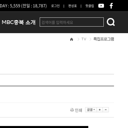
DAY : 5,559 (전일 : 18,787)
로그인
편성표
핫클립
MBC충북 소개
TV
특집프로그램
인사말
연혁
조직 및 업무안내
방송권역
광고안내
아나운서
오시는길
결산공고
인쇄