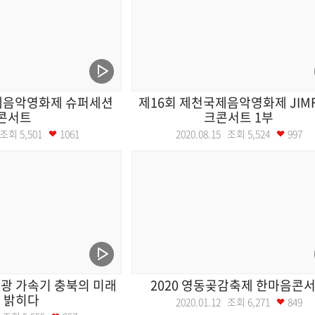
제음악영화제 슈퍼세션
제16회 제천국제음악영화제 JIMF
콘서트
크콘서트 1부
1 조회
5,501
1061
2020.08.15 조회
5,524
997
광 가속기 충북의 미래
2020 영동곶감축제 한마음콘
 밝히다
2020.01.12 조회
6,271
849