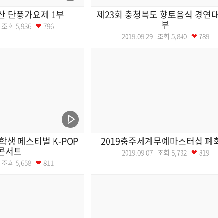
산 단풍가요제 1부
제23회 충청북도 향토음식 경연대
부
20 조회
5,936
796
2019.09.29 조회
5,840
789
학생 페스티벌 K-POP
2019충주세계무예마스터십 폐
콘서트
2019.09.07 조회
5,732
819
28 조회
5,658
811