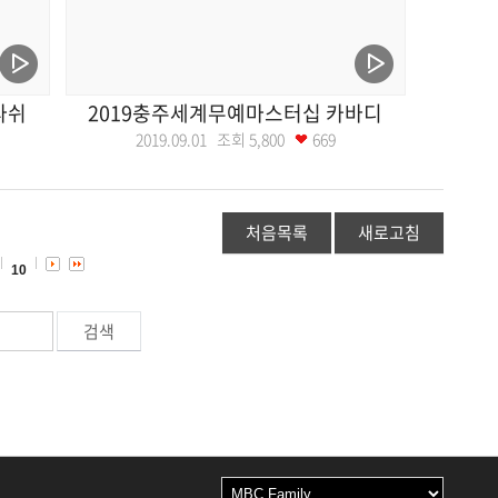
라쉬
2019충주세계무예마스터십 카바디
2019.09.01 조회
5,800
669
처음목록
새로고침
10