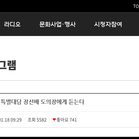
TO
라디오
문화사업·행사
시청자참여
저녁
11:05 시사ON
문화행사
공지사항
12:00 정오의 희망곡
모아바유
시청자의견
그램
16:00 완벽한 하루
MBC 노래교실
시청자위원회
우리 고향, 부탁해!
해외문화탐방
고충처리인
창
우리 고향, 안녕하십니까?
닥터공감
클린센터
라디오특집 다시듣기
대관안내
시청자불만처리위원회
충청북도 음식문화페스타
년특별대담 장선배 도의장에게 듣는다
청원생명쌀 대청호마라톤
로컬인사이트스쿨
1.18 09:29
조회
로컬 콘텐츠 Hub
5582
좋아요
741
|
|
문화행사 아카이빙