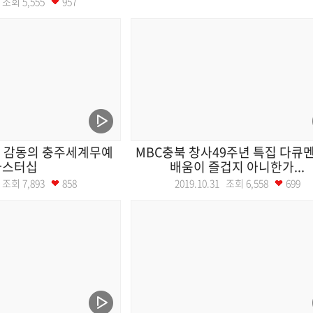
15 조회
5,555
957
 감동의 충주세계무예
MBC충북 창사49주년 특집 다큐
마스터십
배움이 즐겁지 아니한가...
03 조회
7,893
858
2019.10.31 조회
6,558
699