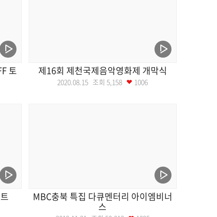
F 토
제16회 제천국제음악영화제 개막식
2020.08.15 조회
5,158
1006
서트
MBC충북 특집 다큐멘터리 아이엠비너
스