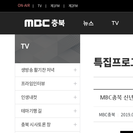
ON-AIR
TV
제1FM
제2FM
뉴스
TV
충청북도
생방송 활기찬 
TV
충청북도 교육청
프라임인터뷰
특집프로
청주
인생내컷
충주
테마기행 길
생방송 활기찬 저녁
괴산
충북 시사토론 
단양
전국시대
프라임인터뷰
보은
시청자 FLEX
인생내컷
MBC충북 신
영동
특집프로그램
옥천
TV 속 정보
테마기행 길
음성
MBC충북
종영프로그램
2019.0
|
제천
충북 시사토론 창
증평