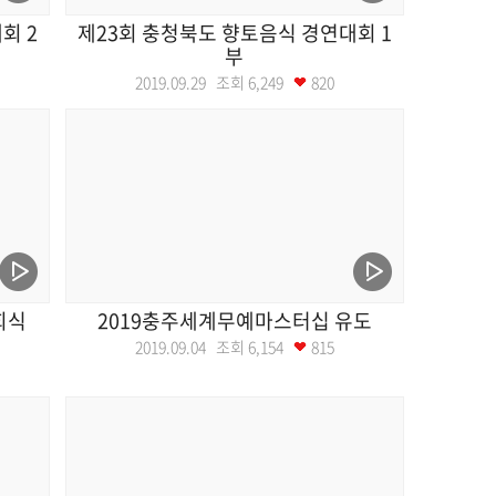
회 2
제23회 충청북도 향토음식 경연대회 1
부
2019.09.29 조회
6,249
820
회식
2019충주세계무예마스터십 유도
2019.09.04 조회
6,154
815