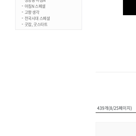
아침N 스페셜
고향 생각
전국시대 스페셜
굿잡, 굿스타트
439개(8/25페이지)