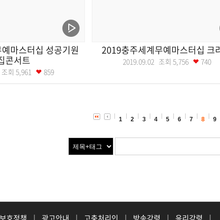
무예마스터십 성공기원
2019충주세계무예마스터십 크
집콘서트
2019.09.02 조회
5,756
740
03 조회
5,961
859
1
2
3
4
5
6
7
8
9
 보호정책
|
광고안내
|
고충처리인
|
방송강령
|
윤리강령
|