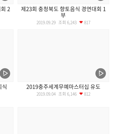
회 2
제23회 충청북도 향토음식 경연대회 1
부
2019.09.29 조회
6,243
817
회식
2019충주세계무예마스터십 유도
2019.09.04 조회
6,146
812