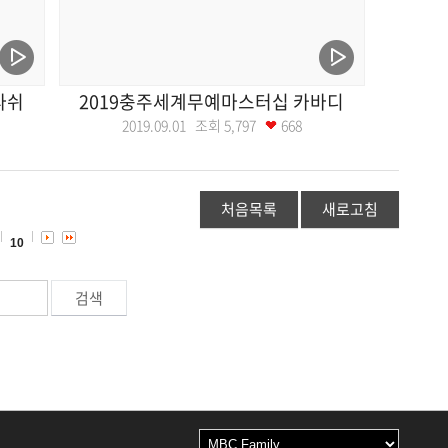
라쉬
2019충주세계무예마스터십 카바디
2019.09.01 조회
5,797
668
처음목록
새로고침
10