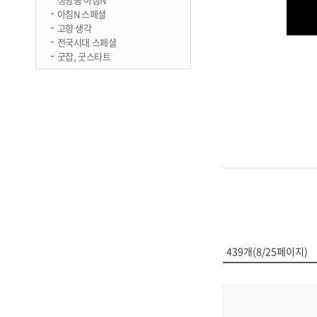
아침N 스페셜
고향 생각
전국시대 스페셜
굿잡, 굿스타트
439개(8/25페이지)