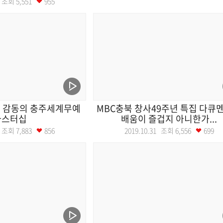
15 조회
5,551
955
 감동의 충주세계무예
MBC충북 창사49주년 특집 다큐
마스터십
배움이 즐겁지 아니한가...
03 조회
7,883
856
2019.10.31 조회
6,556
699