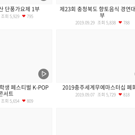
산 단풍가요제 1부
제23회 충청북도 향토음식 경연대
부
20 조회
5,929
795
2019.09.29 조회
5,838
788
학생 페스티벌 K-POP
2019충주세계무예마스터십 폐
콘서트
2019.09.07 조회
5,729
818
28 조회
5,654
809