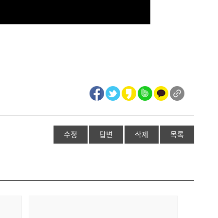
수정
답변
삭제
목록