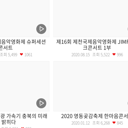
제음악영화제 슈퍼세션
제16회 제천국제음악영화제 JIMF
콘서트
크콘서트 1부
1 조회
5,499
1061
2020.08.15 조회
5,522
996
광 가속기 충북의 미래
2020 영동곶감축제 한마음콘
 밝히다
2020.01.12 조회
6,268
845