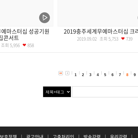
무예마스터십 성공기원
2019충주세계무예마스터십 크
집콘서트
2019.09.02 조회
5,753
739
03 조회
5,956
858
1
2
3
4
5
6
7
8
9
 보호정책
|
광고안내
|
고충처리인
|
방송강령
|
윤리강령
|