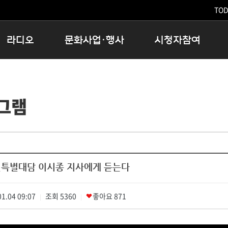
TODA
라디오
문화사업·행사
시청자참여
저녁
11:05 시사ON
문화행사
공지사항
12:00 정오의 희망곡
모아바유
시청자의견
그램
16:00 완벽한 하루
MBC 노래교실
시청자위원회
우리 고향, 부탁해!
해외문화탐방
고충처리인
창
우리 고향, 안녕하십니까?
닥터공감
클린센터
라디오특집 다시듣기
대관안내
시청자불만처리위원회
충청북도 음식문화페스타
년특별대담 이시종 지사에게 듣는다
청원생명쌀 대청호마라톤
로컬인사이트스쿨
1.04 09:07
조회
로컬 콘텐츠 Hub
5360
좋아요
871
|
|
문화행사 아카이빙