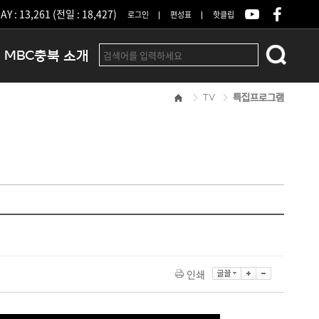
Y : 13,261 (전일 : 18,427)
로그인
편성표
핫클립
MBC충북 소개
TV
특집프로그램
인사말
연혁
조직 및 업무안내
방송권역
광고안내
아나운서
오시는길
결산공고
인쇄