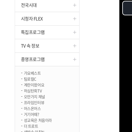
전국시대
진천
시청자 FLEX
특집프로그램
TV 속 정보
종영프로그램
가요베스트
팀로컬C
계란이왔어요
허심탄회TV
오만가지 채널
프라임인터뷰
어스온어스
거기어때?
성교육은 처음이라
더 트로트
생방송 아침N