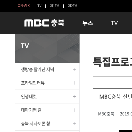
ON-AIR
TV
제1FM
제2FM
뉴스
TV
충청북도
생방송 활기찬 
TV
충청북도 교육청
프라임인터뷰
특집프로
청주
인생내컷
충주
테마기행 길
생방송 활기찬 저녁
괴산
충북 시사토론 
단양
전국시대
프라임인터뷰
보은
시청자 FLEX
인생내컷
MBC충북 신
영동
특집프로그램
옥천
TV 속 정보
테마기행 길
음성
MBC충북
종영프로그램
2019.0
|
제천
충북 시사토론 창
증평