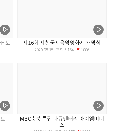
F 토
제16회 제천국제음악영화제 개막식
2020.08.15 조회
5,154
1006
서트
MBC충북 특집 다큐멘터리 아이엠비너
스