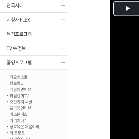
전국시대
진천
Pl
시청자 FLEX
Vi
특집프로그램
TV 속 정보
종영프로그램
가요베스트
팀로컬C
계란이왔어요
허심탄회TV
오만가지 채널
프라임인터뷰
어스온어스
거기어때?
성교육은 처음이라
더 트로트
생방송 아침N