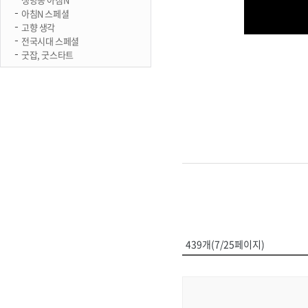
아침N 스페셜
고향 생각
전국시대 스페셜
굿잡, 굿스타트
439개(7/25페이지)