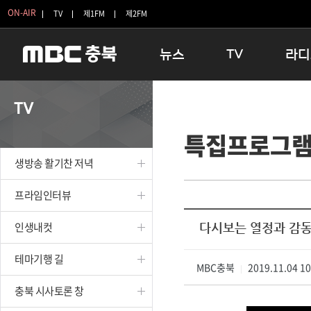
ON-AIR
TV
제1FM
제2FM
뉴스
TV
라디
충청북도
생방송 활기찬 저녁
11:05 
TV
충청북도 교육청
프라임인터뷰
12:00
특집프로그
청주
인생내컷
16:00 
충주
테마기행 길
우리 고향
생방송 활기찬 저녁
괴산
충북 시사토론 창
우리 고향
단양
전국시대
라디오특
프라임인터뷰
보은
시청자 FLEX
인생내컷
다시보는 열정과 감
영동
특집프로그램
옥천
TV 속 정보
테마기행 길
음성
MBC충북
종영프로그램
2019.11.04 1
|
제천
충북 시사토론 창
증평