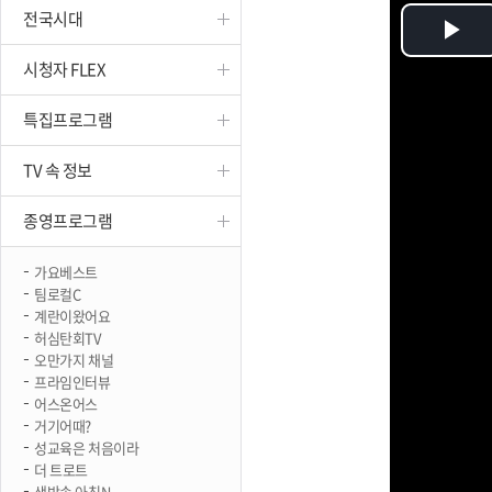
전국시대
진천
Pl
시청자 FLEX
Vi
특집프로그램
TV 속 정보
종영프로그램
가요베스트
팀로컬C
계란이왔어요
허심탄회TV
오만가지 채널
프라임인터뷰
어스온어스
거기어때?
성교육은 처음이라
더 트로트
생방송 아침N