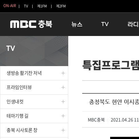
ON-AIR
TV
제1FM
제2FM
뉴스
TV
라디
충청북도
생방송 활기찬 저녁
11:05 
TV
충청북도 교육청
프라임인터뷰
12:00
특집프로그
청주
인생내컷
16:00 
충주
테마기행 길
우리 고향
생방송 활기찬 저녁
괴산
충북 시사토론 창
우리 고향
단양
전국시대
라디오특
프라임인터뷰
보은
시청자 FLEX
인생내컷
충청북도 현안 이시종
영동
특집프로그램
옥천
TV 속 정보
테마기행 길
음성
MBC충북
종영프로그램
2021.04.26 1
|
제천
충북 시사토론 창
증평