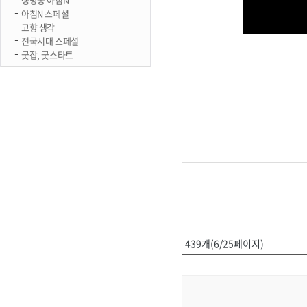
아침N 스페셜
고향 생각
전국시대 스페셜
굿잡, 굿스타트
439개(6/25페이지)