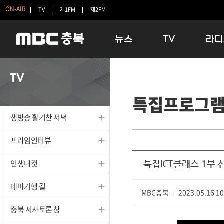
ON-AIR
TV
제1FM
제2FM
뉴스
TV
라디
충청북도
생방송 활기찬 저녁
11:05 
TV
충청북도 교육청
프라임인터뷰
12:00
특집프로그
청주
인생내컷
16:00 
충주
테마기행 길
우리 고향
생방송 활기찬 저녁
괴산
충북 시사토론 창
우리 고향
단양
전국시대
라디오특
프라임인터뷰
보은
시청자 FLEX
인생내컷
특집ICT클래스 1부 
영동
특집프로그램
옥천
TV 속 정보
테마기행 길
음성
MBC충북
종영프로그램
2023.05.16 1
|
제천
충북 시사토론 창
증평