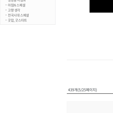
아침N 스페셜
고향 생각
전국시대 스페셜
굿잡, 굿스타트
439개(5/25페이지)