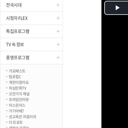
전국시대
진천
Pl
시청자 FLEX
Vi
특집프로그램
TV 속 정보
종영프로그램
가요베스트
팀로컬C
계란이왔어요
허심탄회TV
오만가지 채널
프라임인터뷰
어스온어스
거기어때?
성교육은 처음이라
더 트로트
생방송 아침N