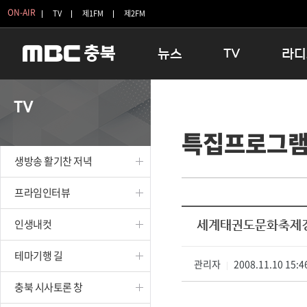
ON-AIR
TV
제1FM
제2FM
뉴스
TV
라디
충청북도
생방송 활기찬 저녁
11:05 
TV
충청북도 교육청
프라임인터뷰
12:00
특집프로그
청주
인생내컷
16:00 
충주
테마기행 길
우리 고향
생방송 활기찬 저녁
괴산
충북 시사토론 창
우리 고향
단양
전국시대
라디오특
프라임인터뷰
보은
시청자 FLEX
인생내컷
세계태권도문화축제
영동
특집프로그램
옥천
TV 속 정보
테마기행 길
음성
관리자
종영프로그램
2008.11.10 15:4
|
제천
충북 시사토론 창
증평