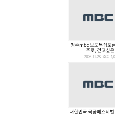
청주mbc 보도특집토론
주로, 걷고싶은
2008.11.28 조회
4,
대한민국 국궁페스티벌 