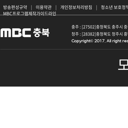
방송편성규약
|
이용약관
|
개인정보처리방침
|
청소년 보호정
MBC프로그램제작가이드라인
충주 : [27502]충청북도 충주시 중원대
청주 : [28382]충청북도 청주시 흥덕구
Copyright© 2017. All right re