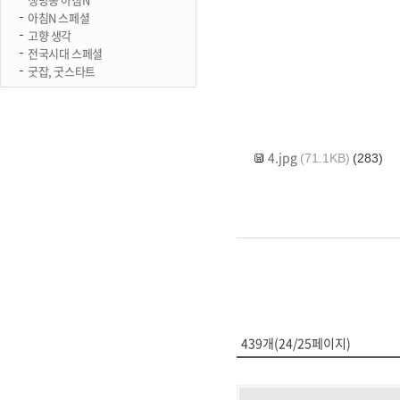
아침N 스페셜
고향 생각
전국시대 스페셜
굿잡, 굿스타트
4.jpg
(71.1KB)
(283)
439개(24/25페이지)