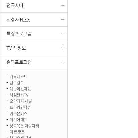
전국시대
진천
시청자 FLEX
특집프로그램
TV 속 정보
종영프로그램
가요베스트
팀로컬C
계란이왔어요
허심탄회TV
오만가지 채널
프라임인터뷰
어스온어스
거기어때?
성교육은 처음이라
더 트로트
생방송 아침N