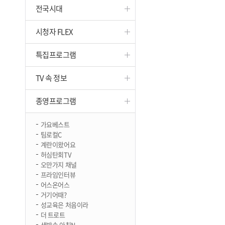
전국시대
진천
시청자 FLEX
특집프로그램
TV 속 정보
종영프로그램
가요베스트
팀로컬C
계란이왔어요
허심탄회TV
오만가지 채널
프라임인터뷰
어스온어스
거기어때?
성교육은 처음이라
더 트로트
생방송 아침N