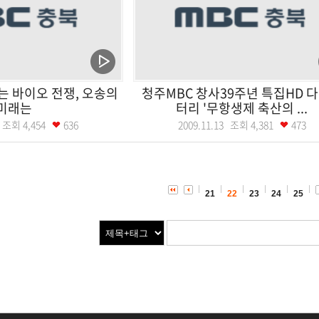
 바이오 전쟁, 오송의
청주MBC 창사39주년 특집HD 
미래는
터리 '무항생제 축산의 ...
26 조회
4,454
636
2009.11.13 조회
4,381
473
21
22
23
24
25