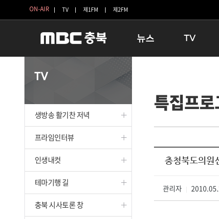
ON-AIR
TV
제1FM
제2FM
뉴스
TV
충청북도
생방송 활기찬 
TV
충청북도 교육청
프라임인터뷰
특집프로
청주
인생내컷
충주
테마기행 길
생방송 활기찬 저녁
괴산
충북 시사토론 
단양
전국시대
프라임인터뷰
보은
시청자 FLEX
인생내컷
충청북도의원선
영동
특집프로그램
옥천
TV 속 정보
테마기행 길
음성
관리자
종영프로그램
2010.05.
|
제천
충북 시사토론 창
증평