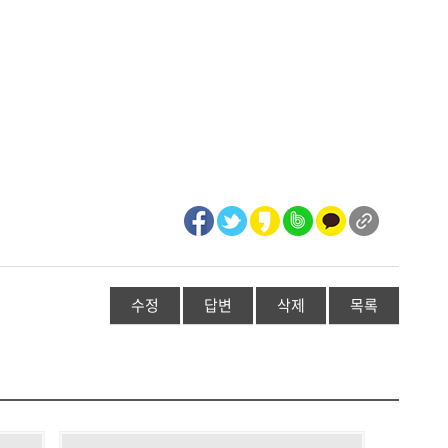
수정
답변
삭제
목록