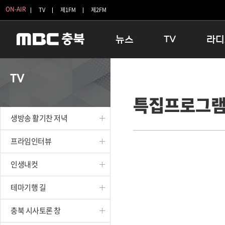
ON-AIR
TV
제1FM
제2FM
뉴스
TV
라디
충청북도
생방송 활기찬 저녁
11:05 
TV
충청북도 교육청
프라임인터뷰
12:00
특집프로그
청주
인생내컷
16:00 
충주
테마기행 길
우리 고향
생방송 활기찬 저녁
괴산
충북 시사토론 창
우리 고향
단양
전국시대
라디오특
프라임인터뷰
보은
시청자 FLEX
인생내컷
영동
특집프로그램
옥천
TV 속 정보
테마기행 길
음성
종영프로그램
제천
충북 시사토론 창
증평