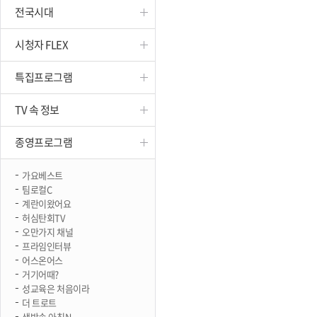
전국시대
진천
시청자 FLEX
특집프로그램
TV 속 정보
종영프로그램
가요베스트
팀로컬C
계란이왔어요
허심탄회TV
오만가지 채널
프라임인터뷰
어스온어스
거기어때?
성교육은 처음이라
더 트로트
생방송 아침N