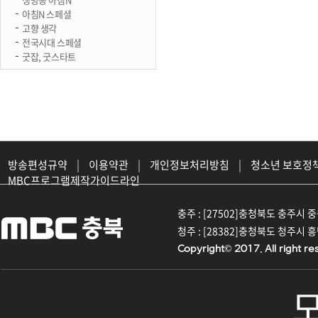
아침N 스페셜
고향 생각
전국시대 스페셜
굿잡, 굿스타트
방송편성규약
|
이용약관
|
개인정보처리방침
|
청소년 보호정
MBC프로그램제작가이드라인
충주 : [27502]충청북도 충주시 중원대
청주 : [28382]충청북도 청주시 흥덕구
Copyright© 2017. All right re