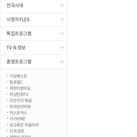
전국시대
진천
시청자 FLEX
특집프로그램
TV 속 정보
종영프로그램
가요베스트
팀로컬C
계란이왔어요
허심탄회TV
오만가지 채널
프라임인터뷰
어스온어스
거기어때?
성교육은 처음이라
더 트로트
생방송 아침N