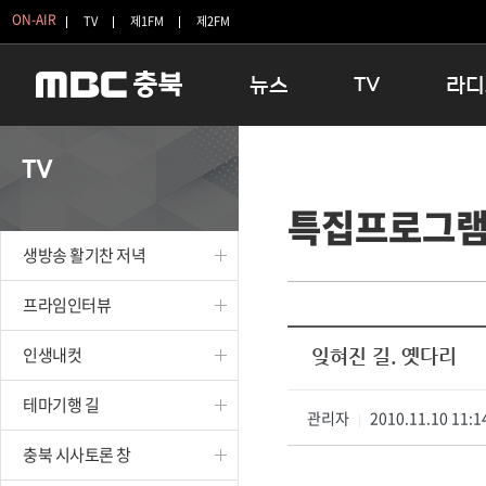
ON-AIR
TV
제1FM
제2FM
뉴스
TV
라디
충청북도
생방송 활기찬 저녁
11:05 
TV
충청북도 교육청
프라임인터뷰
12:00
특집프로그
청주
인생내컷
16:00 
충주
테마기행 길
우리 고향
생방송 활기찬 저녁
괴산
충북 시사토론 창
우리 고향
단양
전국시대
라디오특
프라임인터뷰
보은
시청자 FLEX
인생내컷
잊혀진 길. 옛다리
영동
특집프로그램
옥천
TV 속 정보
테마기행 길
음성
관리자
종영프로그램
2010.11.10 11:1
|
제천
충북 시사토론 창
증평