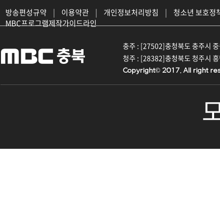
방송편성규약
|
이용약관
|
개인정보처리방침
|
청소년 보호정
MBC프로그램제작가이드라인
충주 : [27502]충청북도 충주시 중원대
청주 : [28382]충청북도 청주시 흥덕구
Copyright© 2017. All right re