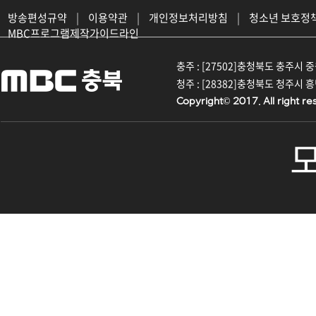
방송편성규약
|
이용약관
|
개인정보처리방침
|
청소년 보호정
MBC프로그램제작가이드라인
충주 : [27502]충청북도 충주시 중원대
청주 : [28382]충청북도 청주시 흥덕구
Copyright© 2017. All right re