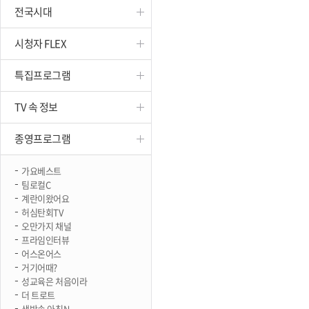
전국시대
진천
시청자 FLEX
특집프로그램
TV 속 정보
종영프로그램
가요베스트
팀로컬C
계란이왔어요
허심탄회TV
오만가지 채널
프라임인터뷰
어스온어스
거기어때?
성교육은 처음이라
더 트로트
생방송 아침N