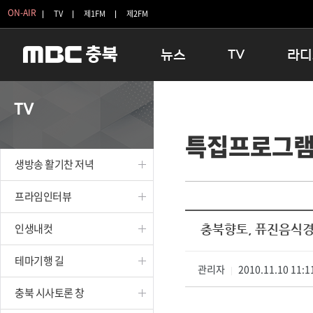
ON-AIR
TV
제1FM
제2FM
뉴스
TV
라디
충청북도
생방송 활기찬 저녁
11:05 
TV
충청북도 교육청
프라임인터뷰
12:00
특집프로그
청주
인생내컷
16:00 
충주
테마기행 길
우리 고향
생방송 활기찬 저녁
괴산
충북 시사토론 창
우리 고향
단양
전국시대
라디오특
프라임인터뷰
보은
시청자 FLEX
인생내컷
충북향토, 퓨진음식경
영동
특집프로그램
옥천
TV 속 정보
테마기행 길
음성
관리자
종영프로그램
2010.11.10 11:1
|
제천
충북 시사토론 창
증평