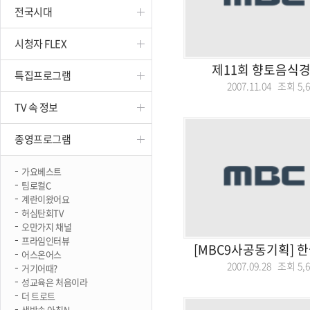
전국시대
진천
시청자 FLEX
제11회 향토음식경
특집프로그램
2007.11.04 조회
5,
TV 속 정보
종영프로그램
가요베스트
팀로컬C
계란이왔어요
허심탄회TV
오만가지 채널
프라임인터뷰
[MBC9사공동기획] 
어스온어스
2007.09.28 조회
5,
거기어때?
성교육은 처음이라
더 트로트
생방송 아침N