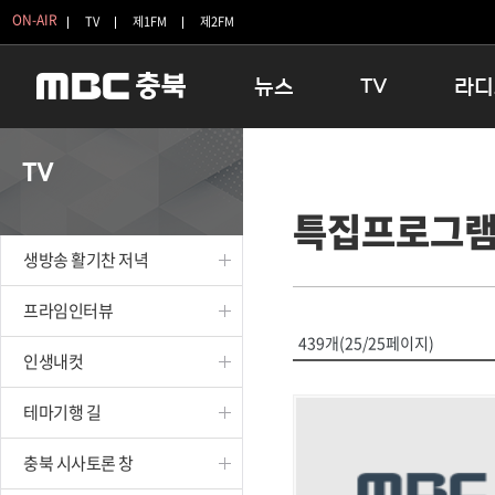
ON-AIR
TV
제1FM
제2FM
뉴스
TV
라디
충청북도
생방송 활기찬 저녁
11:05 
TV
충청북도 교육청
프라임인터뷰
12:00
특집프로그
청주
인생내컷
16:00 
충주
테마기행 길
우리 고향
생방송 활기찬 저녁
괴산
충북 시사토론 창
우리 고향
단양
전국시대
라디오특
프라임인터뷰
보은
시청자 FLEX
439개(25/25페이지)
인생내컷
영동
특집프로그램
옥천
TV 속 정보
테마기행 길
음성
종영프로그램
제천
충북 시사토론 창
증평