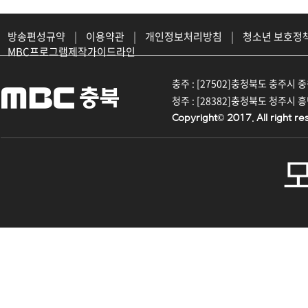
방송편성규약
|
이용약관
|
개인정보처리방침
|
청소년 보호정
MBC프로그램제작가이드라인
충주 : [27502]충청북도 충주시 중원대
청주 : [28382]충청북도 청주시 흥덕구
Copyright© 2017. All right re