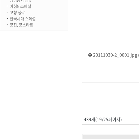
아침N 스페셜
고향 생각
전국시대 스페셜
굿잡, 굿스타트
20111030-2_0001.jpg
439개(19/25페이지)