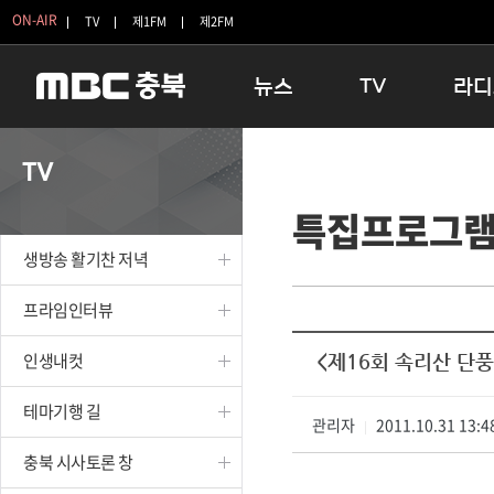
ON-AIR
TV
제1FM
제2FM
뉴스
TV
라디
충청북도
생방송 활기찬 저녁
11:05 
TV
충청북도 교육청
프라임인터뷰
12:00
특집프로그
청주
인생내컷
16:00 
충주
테마기행 길
우리 고향
생방송 활기찬 저녁
괴산
충북 시사토론 창
우리 고향
단양
전국시대
라디오특
프라임인터뷰
보은
시청자 FLEX
인생내컷
<제16회 속리산 단
영동
특집프로그램
옥천
TV 속 정보
테마기행 길
음성
관리자
종영프로그램
2011.10.31 13:4
|
제천
충북 시사토론 창
증평