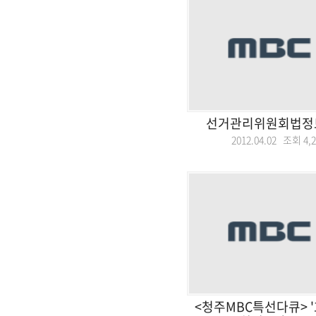
선거관리위원회법정토
2012.04.02 조회
4,
<청주MBC특선다큐> '