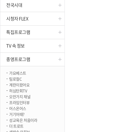
전국시대
진천
시청자 FLEX
특집프로그램
TV 속 정보
종영프로그램
가요베스트
팀로컬C
계란이왔어요
허심탄회TV
오만가지 채널
프라임인터뷰
어스온어스
거기어때?
성교육은 처음이라
더 트로트
생방송 아침N