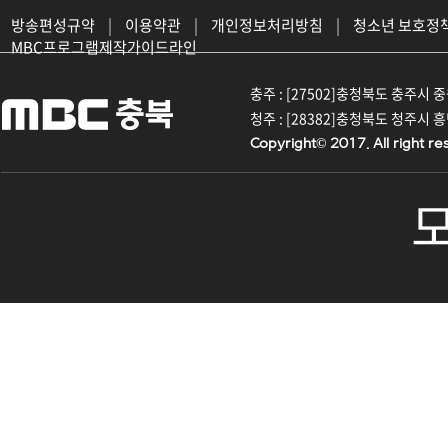
방송편성규약
|
이용약관
|
개인정보처리방침
|
청소년 보호정
MBC프로그램제작가이드라인
충주 : [27502]충청북도 충주시 중원대
청주 : [28382]충청북도 청주시 흥덕구
Copyright© 2017. All right re