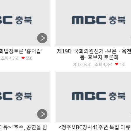
법정토론 '흥덕갑'
제19대 국회의원선거 -보은ㆍ옥
동- 후보자 토론회
02 조회
4,261
550
2012.03.31 조회
4,284
431
큐> '호수, 공연을 탐
<청주MBC창사41주년 특집 다