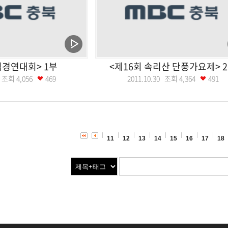
경연대회> 1부
<제16회 속리산 단풍가요제> 
06 조회
4,056
469
2011.10.30 조회
4,364
491
11
12
13
14
15
16
17
18