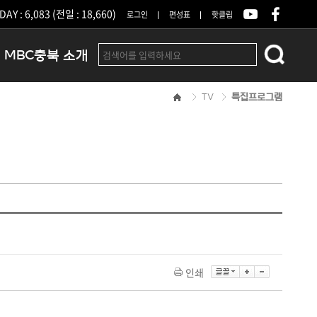
DAY : 6,083 (전일 : 18,660)
로그인
편성표
핫클립
MBC충북 소개
TV
특집프로그램
인사말
연혁
조직 및 업무안내
방송권역
광고안내
아나운서
오시는길
결산공고
인쇄