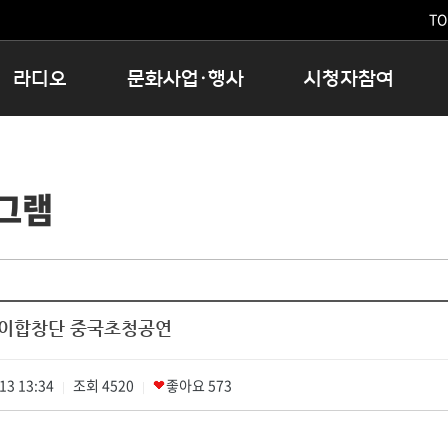
TO
라디오
문화사업·행사
시청자참여
저녁
11:05 시사ON
문화행사
공지사항
12:00 정오의 희망곡
모아바유
시청자의견
그램
16:00 완벽한 하루
MBC 노래교실
시청자위원회
우리 고향, 부탁해!
해외문화탐방
고충처리인
창
우리 고향, 안녕하십니까?
닥터공감
클린센터
라디오특집 다시듣기
대관안내
시청자불만처리위원회
충청북도 음식문화페스타
이합창단 중국초청공연
청원생명쌀 대청호마라톤
로컬인사이트스쿨
13 13:34
조회
4520
로컬 콘텐츠 Hub
좋아요
573
|
|
문화행사 아카이빙