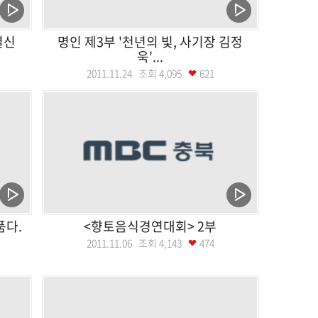
별신
명인 제3부 '천년의 빛, 사기장 김정
욱'...
2011.11.24 조회
4,095
621
품다.
<향토음식경연대회> 2부
2011.11.06 조회
4,143
474