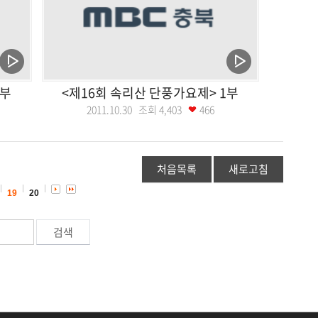
2부
<제16회 속리산 단풍가요제> 1부
2011.10.30 조회
4,403
466
처음목록
새로고침
19
20