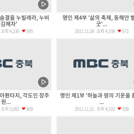
년숨결을 누빌레라, 누비
명인 제4부 '삶의 축제, 동해안 
 김해자'
굿'...
29 조회
4,236
595
2011.11.28 조회
4,198
572
리아환타지, 각도인 장주
명인 제1부 '하늘과 땅의 기운을 
원...
...
23 조회
5,081
609
2011.11.21 조회
4,102
538