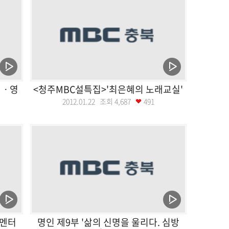
천ㆍ영
<청주MBC설특집>'최은혜의 노래교실'
2012.01.22 조회
4,687
491
큐멘터
명인 제9부 '삶의 신명을 울리다. 심방