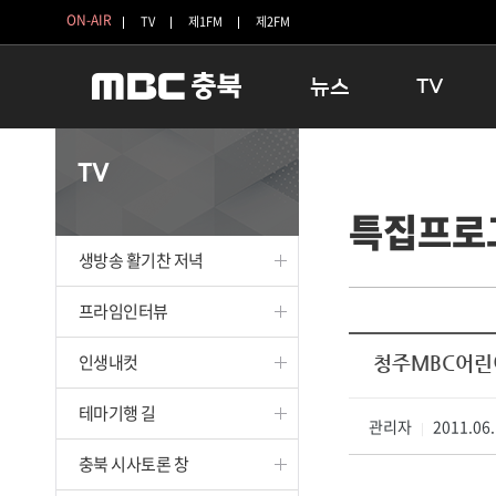
ON-AIR
TV
제1FM
제2FM
뉴스
TV
충청북도
생방송 활기찬 
TV
충청북도 교육청
프라임인터뷰
특집프로
청주
인생내컷
충주
테마기행 길
생방송 활기찬 저녁
괴산
충북 시사토론 
단양
전국시대
프라임인터뷰
보은
시청자 FLEX
인생내컷
청주MBC어린
영동
특집프로그램
옥천
TV 속 정보
테마기행 길
음성
관리자
종영프로그램
2011.06.
|
제천
충북 시사토론 창
증평