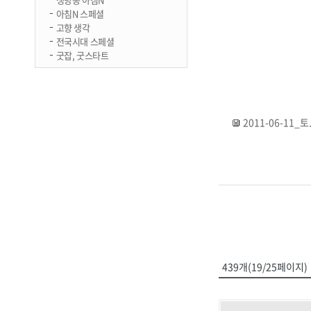
아침N 스페셜
고향 생각
전국시대 스페셜
굿잡, 굿스타트
2011-06-11_토.
439개(19/25페이지)