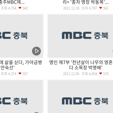
 충주MBC제...
리> '종자 명장 박동복'...
25 조회
4,754
542
2011.12.18 조회
4,797
561
리에 삶을 싣다, 가야금병
명인 제7부 '천년살이 나무의 영혼
 안숙선'
다 소목장 박명배'
06 조회
4,374
557
2011.12.06 조회
4,454
570