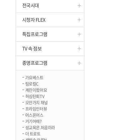
전국시대
진천
시청자 FLEX
특집프로그램
TV 속 정보
종영프로그램
가요베스트
팀로컬C
계란이왔어요
허심탄회TV
오만가지 채널
프라임인터뷰
어스온어스
거기어때?
성교육은 처음이라
더 트로트
생방송 아침N