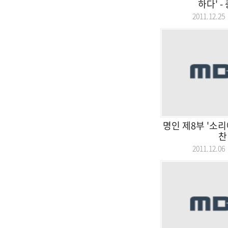
하다' -
2011.12.
명인 제8부 '소
찬
2011.12.