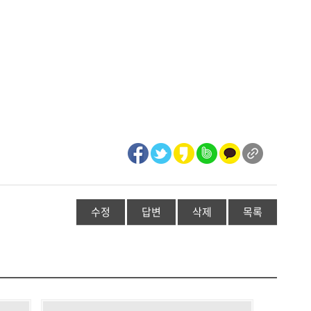
수정
답변
삭제
목록