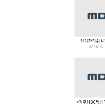
선거관리위원회
2012.04.
<청주MBC특선다