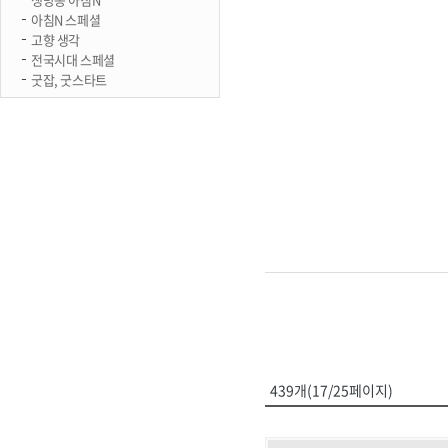
아침N 스페셜
고향 생각
전국시대 스페셜
굿잡, 굿스타트
439개(17/25페이지)