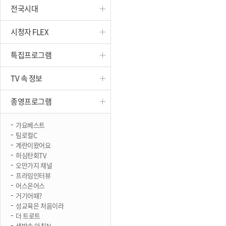
전국시대
진천
시청자 FLEX
특집프로그램
TV 속 정보
종영프로그램
가요베스트
팀로컬C
계란이왔어요
허심탄회TV
오만가지 채널
프라임인터뷰
어스온어스
거기어때?
성교육은 처음이라
더 트로트
생방송 아침N