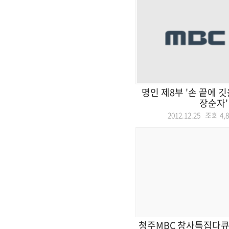
명인 제8부 '손 끝에 
장순자'
2012.12.25 조회
4,
청주MBC 창사특집다큐