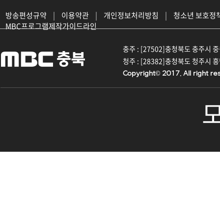
방송편성규약
|
이용약관
|
개인정보처리방침
|
청소년 보호정
MBC프로그램제작가이드라인
충주 : [27502]충청북도 충주시 중원대
청주 : [28382]충청북도 청주시 흥덕구
Copyright© 2017. All right re