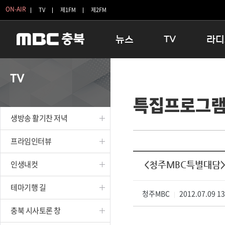
ON-AIR
TV
제1FM
제2FM
뉴스
TV
라디
충청북도
생방송 활기찬 저녁
11:05 
TV
충청북도 교육청
프라임인터뷰
12:00
특집프로그
청주
인생내컷
16:00 
충주
테마기행 길
우리 고향
생방송 활기찬 저녁
괴산
충북 시사토론 창
우리 고향
단양
전국시대
라디오특
프라임인터뷰
보은
시청자 FLEX
인생내컷
<청주MBC특별대담
영동
특집프로그램
옥천
TV 속 정보
테마기행 길
음성
청주MBC
종영프로그램
2012.07.09 1
|
제천
충북 시사토론 창
증평