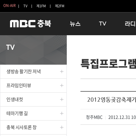
ON-AIR
TV
제1FM
제2FM
뉴스
TV
라디
충청북도
생방송 활기찬 저녁
11:05 
TV
충청북도 교육청
프라임인터뷰
12:00
특집프로그
청주
인생내컷
16:00 
충주
테마기행 길
우리 고향
생방송 활기찬 저녁
괴산
충북 시사토론 창
우리 고향
단양
전국시대
라디오특
프라임인터뷰
보은
시청자 FLEX
인생내컷
2012영동곶감축제기
영동
특집프로그램
옥천
TV 속 정보
테마기행 길
음성
청주MBC
종영프로그램
2012.12.31 1
|
제천
충북 시사토론 창
증평