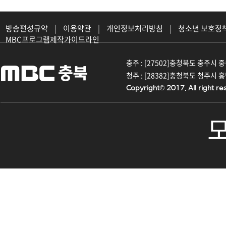
방송편성규약
|
이용약관
|
개인정보처리방침
|
청소년 보호정
MBC프로그램제작가이드라인
충주 : [27502]충청북도 충주시 중원대
청주 : [28382]충청북도 청주시 흥덕구
Copyright© 2017. All right re