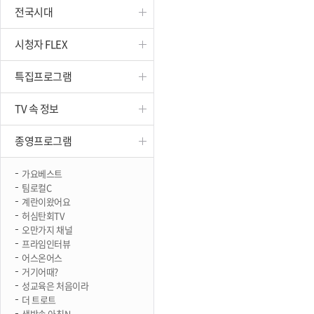
전국시대
진천
시청자 FLEX
특집프로그램
TV 속 정보
종영프로그램
가요베스트
팀로컬C
계란이왔어요
허심탄회TV
오만가지 채널
프라임인터뷰
어스온어스
거기어때?
성교육은 처음이라
더 트로트
생방송 아침N