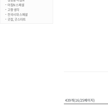
아침N 스페셜
고향 생각
전국시대 스페셜
굿잡, 굿스타트
439개(16/25페이지)