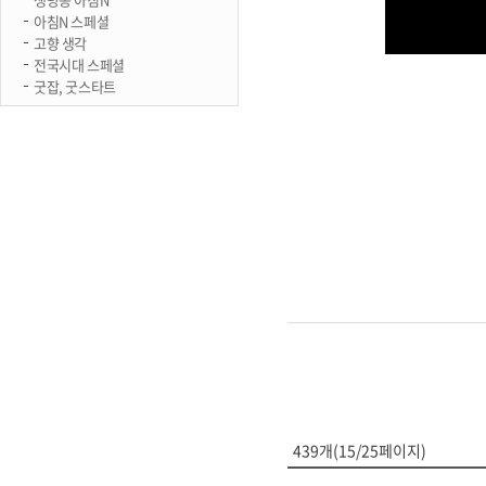
아침N 스페셜
고향 생각
전국시대 스페셜
굿잡, 굿스타트
439개(15/25페이지)