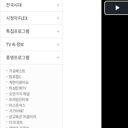
전국시대
진천
Pl
시청자 FLEX
Vi
특집프로그램
TV 속 정보
종영프로그램
가요베스트
팀로컬C
계란이왔어요
허심탄회TV
오만가지 채널
프라임인터뷰
어스온어스
거기어때?
성교육은 처음이라
더 트로트
생방송 아침N