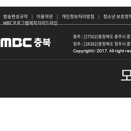
방송편성규약
|
이용약관
|
개인정보처리방침
|
청소년 보호정
MBC프로그램제작가이드라인
충주 : [27502]충청북도 충주시 중원대
청주 : [28382]충청북도 청주시 흥덕구
Copyright© 2017. All right re