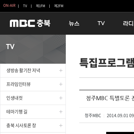
ON-AIR
TV
제1FM
제2FM
뉴스
TV
라디
충청북도
생방송 활기찬 저녁
11:05 
TV
충청북도 교육청
프라임인터뷰
12:00
특집프로그
청주
인생내컷
16:00 
충주
테마기행 길
우리 고향
생방송 활기찬 저녁
괴산
충북 시사토론 창
우리 고향
단양
전국시대
라디오특
프라임인터뷰
보은
시청자 FLEX
인생내컷
청주MBC 특별토론 
영동
특집프로그램
옥천
TV 속 정보
테마기행 길
음성
청주MBC
종영프로그램
2014.09.01 0
|
제천
충북 시사토론 창
증평