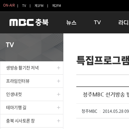
ON-AIR
TV
제1FM
제2FM
뉴스
TV
라디
충청북도
생방송 활기찬 저녁
11:05 
TV
충청북도 교육청
프라임인터뷰
12:00
특집프로그
청주
인생내컷
16:00 
충주
테마기행 길
우리 고향
생방송 활기찬 저녁
괴산
충북 시사토론 창
우리 고향
단양
전국시대
라디오특
프라임인터뷰
보은
시청자 FLEX
인생내컷
청주MBC 선거방송 
영동
특집프로그램
옥천
TV 속 정보
테마기행 길
음성
청주MBC
종영프로그램
2014.05.28 0
|
제천
충북 시사토론 창
증평