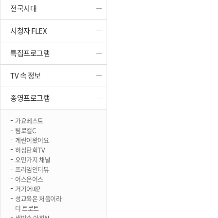
전국시대
진천
시청자 FLEX
특집프로그램
TV 속 정보
종영프로그램
가요베스트
팀로컬C
계란이왔어요
허심탄회TV
오만가지 채널
프라임인터뷰
어스온어스
거기어때?
성교육은 처음이라
더 트로트
생방송 아침N