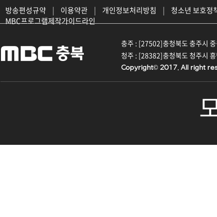
방송편성규약
|
이용약관
|
개인정보처리방침
|
청소년 보호정
MBC프로그램제작가이드라인
충주 : [27502]충청북도 충주시 중원대
청주 : [28382]충청북도 청주시 흥덕구
Copyright© 2017. All right re