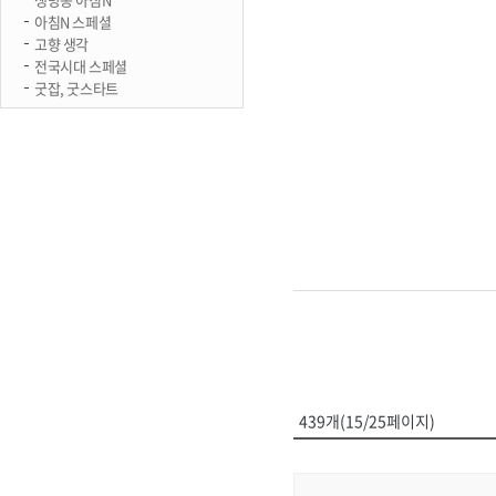
아침N 스페셜
고향 생각
전국시대 스페셜
굿잡, 굿스타트
439개(15/25페이지)