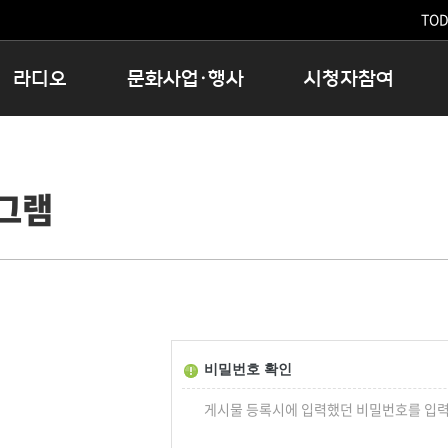
TODA
라디오
문화사업·행사
시청자참여
저녁
11:05 시사ON
문화행사
공지사항
12:00 정오의 희망곡
모아바유
시청자의견
그램
16:00 완벽한 하루
MBC 노래교실
시청자위원회
우리 고향, 부탁해!
해외문화탐방
고충처리인
창
우리 고향, 안녕하십니까?
닥터공감
클린센터
라디오특집 다시듣기
대관안내
시청자불만처리위원회
충청북도 음식문화페스타
청원생명쌀 대청호마라톤
로컬인사이트스쿨
비밀번호 확인
로컬 콘텐츠 Hub
게시물 등록시에 입력했던 비밀번호를 입력
문화행사 아카이빙