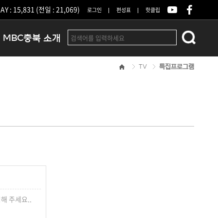
Y : 15,831 (전일 : 21,069)
로그인
편성표
핫클립
MBC충북 소개
TV
특집프로그램
인사말
연혁
조직 및 업무안내
방송권역
광고안내
아나운서
오시는길
결산공고
해 주세요..