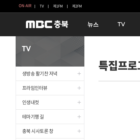
ON-AIR
TV
제1FM
제2FM
뉴스
TV
충청북도
생방송 활기찬 
TV
충청북도 교육청
프라임인터뷰
특집프로
청주
인생내컷
충주
테마기행 길
생방송 활기찬 저녁
괴산
충북 시사토론 
단양
전국시대
프라임인터뷰
보은
시청자 FLEX
인생내컷
영동
특집프로그램
옥천
TV 속 정보
테마기행 길
음성
종영프로그램
제천
충북 시사토론 창
증평