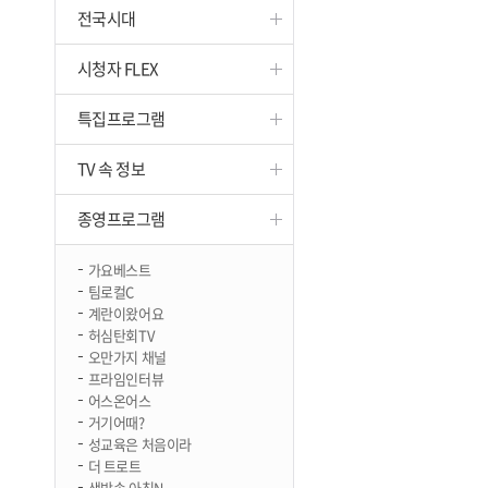
전국시대
진천
시청자 FLEX
특집프로그램
TV 속 정보
종영프로그램
가요베스트
팀로컬C
계란이왔어요
허심탄회TV
오만가지 채널
프라임인터뷰
어스온어스
거기어때?
성교육은 처음이라
더 트로트
생방송 아침N