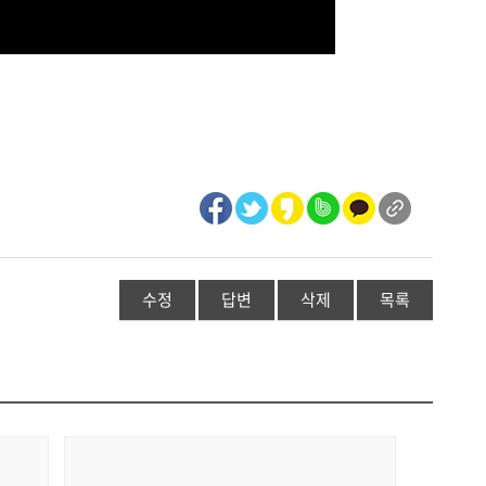
수정
답변
삭제
목록