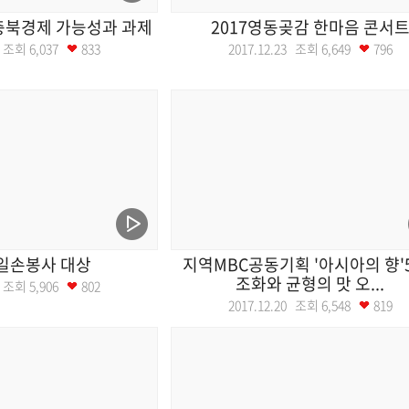
 충북경제 가능성과 과제
2017영동곶감 한마음 콘서
21 조회
6,037
833
2017.12.23 조회
6,649
796
일손봉사 대상
지역MBC공동기획 '아시아의 향'5
조화와 균형의 맛 오...
21 조회
5,906
802
2017.12.20 조회
6,548
819