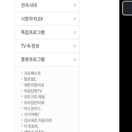
전국시대
진천
시청자 FLEX
특집프로그램
TV 속 정보
종영프로그램
가요베스트
팀로컬C
계란이왔어요
허심탄회TV
오만가지 채널
프라임인터뷰
어스온어스
거기어때?
성교육은 처음이라
더 트로트
생방송 아침N