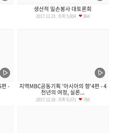
트
생산적 일손봉사 대토론회
2017.12.23 조회
5,854
864
편 -
지역MBC공동기획 '아시아의 향'4편 - 4
천년의 여정, 실론...
2017.12.18 조회
6,571
785