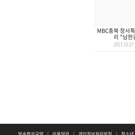
MBC충북 창사특
리 "남한강
2017.12.
방송편성규약
|
이용약관
|
개인정보처리방침
|
청소년