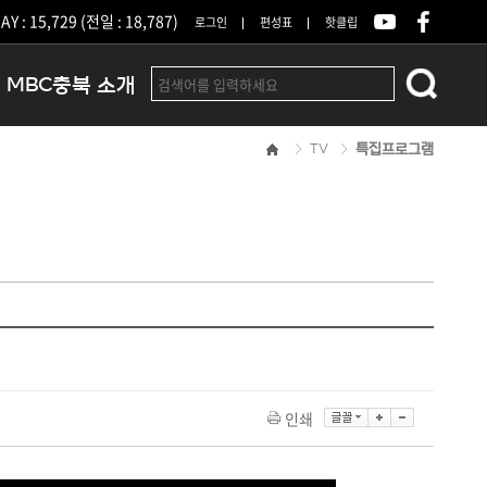
Y : 15,729 (전일 : 18,787)
로그인
편성표
핫클립
MBC충북 소개
TV
특집프로그램
인사말
연혁
조직 및 업무안내
방송권역
광고안내
아나운서
오시는길
결산공고
인쇄