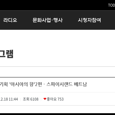
TODA
라디오
문화사업·행사
시청자참여
저녁
11:05 시사ON
문화행사
공지사항
12:00 정오의 희망곡
모아바유
시청자의견
그램
16:00 완벽한 하루
MBC 노래교실
시청자위원회
우리 고향, 부탁해!
해외문화탐방
고충처리인
창
우리 고향, 안녕하십니까?
닥터공감
클린센터
라디오특집 다시듣기
대관안내
시청자불만처리위원회
충청북도 음식문화페스타
획 '아시아의 향'2편 - 스파이시랜드 베트남
청원생명쌀 대청호마라톤
로컬인사이트스쿨
2.18 11:44
조회
로컬 콘텐츠 Hub
6108
좋아요
753
|
|
문화행사 아카이빙