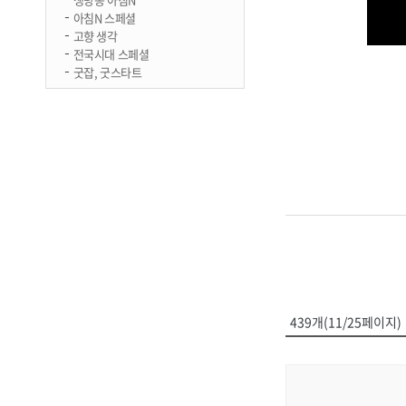
아침N 스페셜
고향 생각
전국시대 스페셜
굿잡, 굿스타트
439개(11/25페이지)