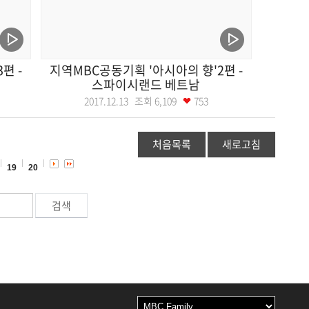
편 -
지역MBC공동기획 '아시아의 향'2편 -
스파이시랜드 베트남
2017.12.13 조회
6,109
753
처음목록
새로고침
19
20