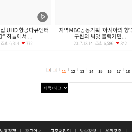
집 UHD 항공다큐멘터
지역MBC공동기획 '아시아의 향'3
" 하늘에서 ...
구원의 씨앗 블랙커민...
17 조회
6,314
772
2017.12.14 조회
6,586
842
11
12
13
14
15
16
17
18
 보호정책
|
광고안내
|
고충처리인
|
방송강령
|
윤리강령
|