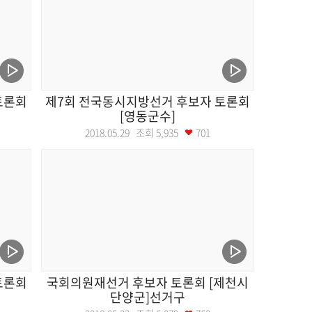
토론회
제7회 전국동시지방선거 후보자 토론회
[영동군수]
2018.05.29 조회
5,935
701
토론회
국회의원재선거 후보자 토론회 [제천시
단양군]선거구