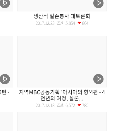
트
생산적 일손봉사 대토론회
2017.12.23 조회
5,854
864
편 -
지역MBC공동기획 '아시아의 향'4편 - 4
천년의 여정, 실론...
2017.12.18 조회
6,572
785