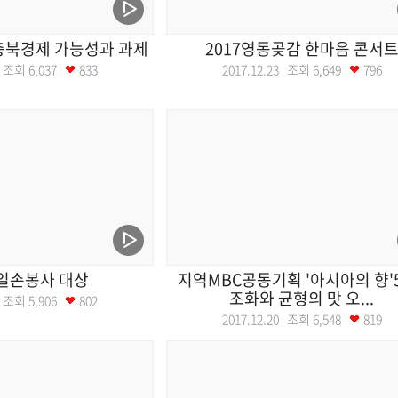
 충북경제 가능성과 과제
2017영동곶감 한마음 콘서
21 조회
6,037
833
2017.12.23 조회
6,649
796
일손봉사 대상
지역MBC공동기획 '아시아의 향'5
조화와 균형의 맛 오...
21 조회
5,906
802
2017.12.20 조회
6,548
819