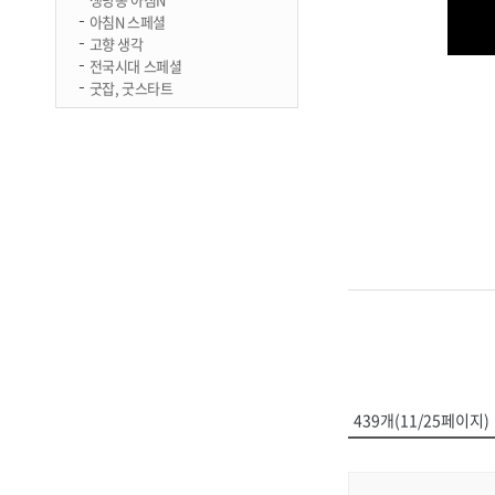
아침N 스페셜
고향 생각
전국시대 스페셜
굿잡, 굿스타트
439개(11/25페이지)