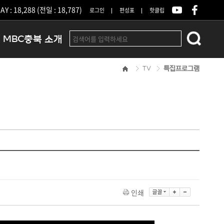
Y : 18,288 (전일 : 18,787)
로그인
편성표
핫클립
MBC충북 소개
TV
특집프로그램
인사말
연혁
조직 및 업무안내
방송권역
광고안내
아나운서
오시는길
결산공고
인쇄