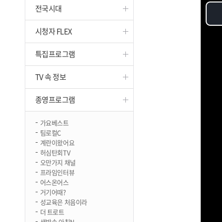
전국시대
진천
시청자 FLEX
특집프로그램
TV 속 정보
종영프로그램
가요베스트
팀로컬C
계란이왔어요
허심탄회TV
오만가지 채널
프라임인터뷰
어스온어스
거기어때?
성교육은 처음이라
더 트로트
생방송 아침N