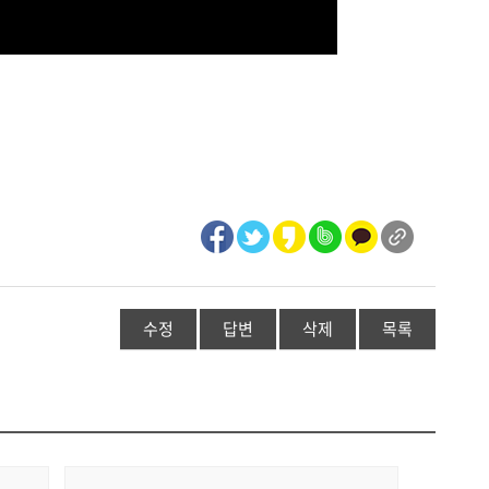
수정
답변
삭제
목록