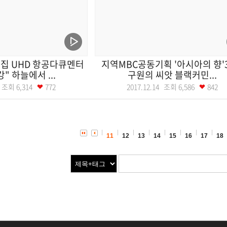
집 UHD 항공다큐멘터
지역MBC공동기획 '아시아의 향'3
" 하늘에서 ...
구원의 씨앗 블랙커민...
17 조회
6,314
772
2017.12.14 조회
6,586
842
11
12
13
14
15
16
17
18