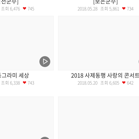
진천군수]
[보은군수]
28 조회
6,476
745
2018.05.28 조회
5,861
734
동그라미 세상
2018 사제동행 사랑의 콘서
21 조회
6,338
743
2018.05.20 조회
6,605
642