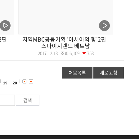
편 -
지역MBC공동기획 '아시아의 향'2편 -
스파이시랜드 베트남
2017.12.13 조회
6,109
753
처음목록
새로고침
19
20