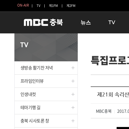
ON-AIR
TV
제1FM
제2FM
뉴스
TV
충청북도
생방송 활기찬 
TV
충청북도 교육청
프라임인터뷰
특집프로
청주
인생내컷
충주
테마기행 길
생방송 활기찬 저녁
괴산
충북 시사토론 
단양
전국시대
프라임인터뷰
보은
시청자 FLEX
인생내컷
제21회 속리산
영동
특집프로그램
옥천
TV 속 정보
테마기행 길
음성
MBC충북
종영프로그램
2017.0
|
제천
충북 시사토론 창
증평