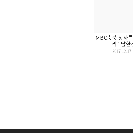
MBC충북 창사특
리 "남한강
2017.12.