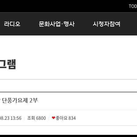
TODA
라디오
문화사업·행사
시청자참여
저녁
11:05 시사ON
문화행사
공지사항
12:00 정오의 희망곡
모아바유
시청자의견
그램
16:00 완벽한 하루
MBC 노래교실
시청자위원회
우리 고향, 부탁해!
해외문화탐방
고충처리인
창
우리 고향, 안녕하십니까?
닥터공감
클린센터
라디오특집 다시듣기
대관안내
시청자불만처리위원회
충청북도 음식문화페스타
 단풍가요제 2부
청원생명쌀 대청호마라톤
로컬인사이트스쿨
8.23 13:56
조회
로컬 콘텐츠 Hub
6800
좋아요
834
|
|
문화행사 아카이빙