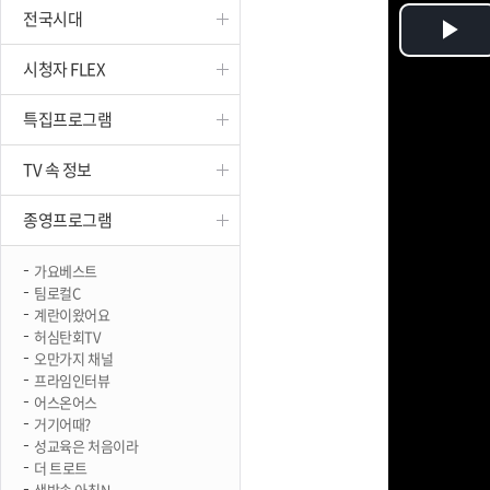
전국시대
진천
Pl
시청자 FLEX
Vi
특집프로그램
TV 속 정보
종영프로그램
가요베스트
팀로컬C
계란이왔어요
허심탄회TV
오만가지 채널
프라임인터뷰
어스온어스
거기어때?
성교육은 처음이라
더 트로트
생방송 아침N