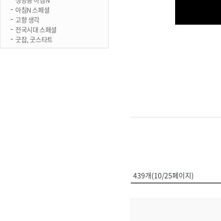
아침N 스페셜
고향 생각
전국시대 스페셜
굿잡, 굿스타트
439개(10/25페이지)