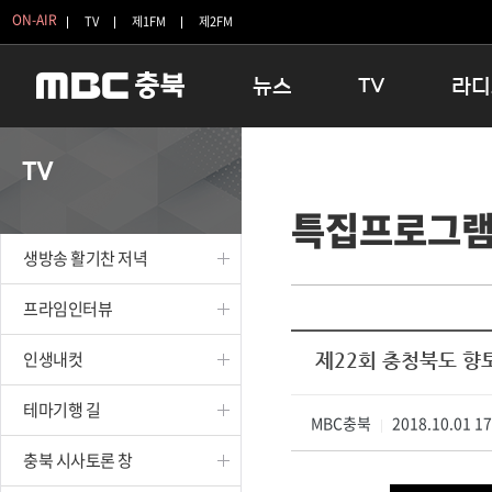
ON-AIR
TV
제1FM
제2FM
뉴스
TV
라디
충청북도
생방송 활기찬 저녁
11:05 
TV
충청북도 교육청
프라임인터뷰
12:00
특집프로그
청주
인생내컷
16:00 
충주
테마기행 길
우리 고향
생방송 활기찬 저녁
괴산
충북 시사토론 창
우리 고향
단양
전국시대
라디오특
프라임인터뷰
보은
시청자 FLEX
인생내컷
제22회 충청북도 향
영동
특집프로그램
옥천
TV 속 정보
테마기행 길
음성
MBC충북
종영프로그램
2018.10.01 1
|
제천
충북 시사토론 창
증평