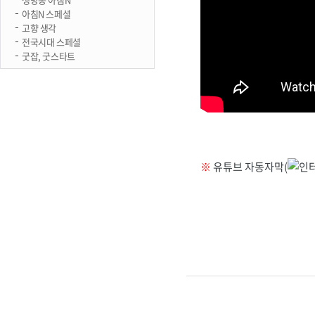
아침N 스페셜
고향 생각
전국시대 스페셜
굿잡, 굿스타트
※
유튜브 자동자막(