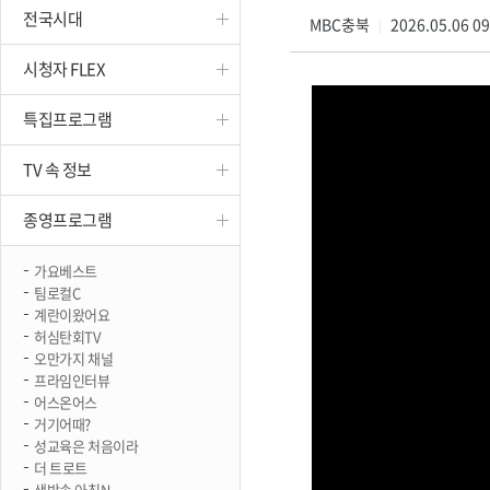
전국시대
진천
MBC충북
2026.05.06 0
|
시청자 FLEX
특집프로그램
TV 속 정보
종영프로그램
가요베스트
팀로컬C
계란이왔어요
허심탄회TV
오만가지 채널
프라임인터뷰
어스온어스
거기어때?
성교육은 처음이라
더 트로트
생방송 아침N