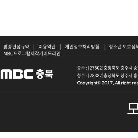
방송편성규약
|
이용약관
|
개인정보처리방침
|
청소년 보호정
MBC프로그램제작가이드라인
충주 : [27502]충청북도 충주시 중원대
청주 : [28382]충청북도 청주시 흥덕구
Copyright© 2017. All right re