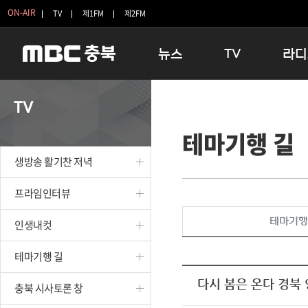
ON-AIR
TV
제1FM
제2FM
뉴스
TV
라디
충청북도
생방송 활기찬 저녁
11:05 
TV
충청북도 교육청
프라임인터뷰
12:00
테마기행 길
청주
인생내컷
16:00 
충주
테마기행 길
우리 고향
생방송 활기찬 저녁
괴산
충북 시사토론 창
우리 고향
단양
전국시대
라디오특
프라임인터뷰
보은
시청자 FLEX
테마기행
인생내컷
영동
특집프로그램
옥천
TV 속 정보
테마기행 길
음성
종영프로그램
제천
다시 봄은 온다 경북
충북 시사토론 창
증평