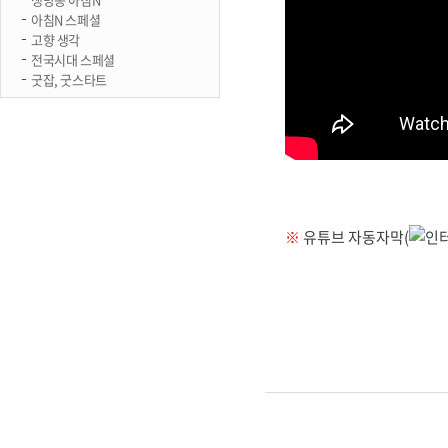
아침N 스페셜
고향 생각
전국시대 스페셜
굿잡, 굿스타트
※
유튜브 자동자막(