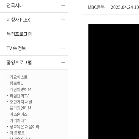
전국시대
진천
MBC충북
2025.04.24 1
|
시청자 FLEX
특집프로그램
TV 속 정보
종영프로그램
가요베스트
팀로컬C
계란이왔어요
허심탄회TV
오만가지 채널
프라임인터뷰
어스온어스
거기어때?
성교육은 처음이라
더 트로트
생방송 아침N