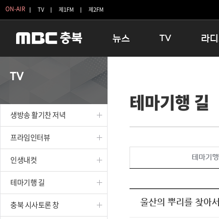
ON-AIR
TV
제1FM
제2FM
뉴스
TV
라디
충청북도
생방송 활기찬 저녁
11:05 
TV
충청북도 교육청
프라임인터뷰
12:00
테마기행 길
청주
인생내컷
16:00 
충주
테마기행 길
우리 고향
생방송 활기찬 저녁
괴산
충북 시사토론 창
우리 고향
단양
전국시대
라디오특
프라임인터뷰
보은
시청자 FLEX
테마기행
인생내컷
영동
특집프로그램
옥천
TV 속 정보
테마기행 길
음성
종영프로그램
제천
울산의 뿌리를 찾아
충북 시사토론 창
증평