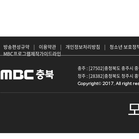
방송편성규약
|
이용약관
|
개인정보처리방침
|
청소년 보호정
MBC프로그램제작가이드라인
충주 : [27502]충청북도 충주시 중원대
청주 : [28382]충청북도 청주시 흥덕구
Copyright© 2017. All right re