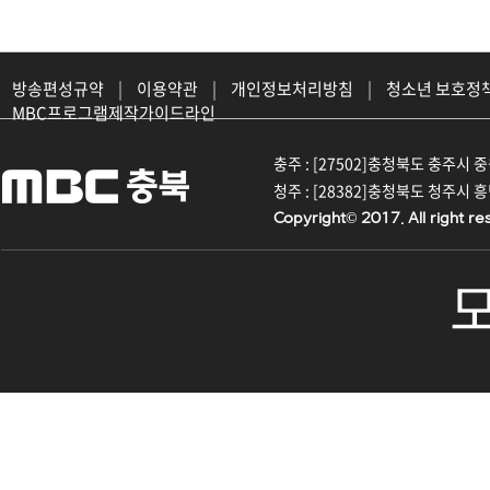
방송편성규약
|
이용약관
|
개인정보처리방침
|
청소년 보호정
MBC프로그램제작가이드라인
충주 : [27502]충청북도 충주시 중원대
청주 : [28382]충청북도 청주시 흥덕구
Copyright© 2017. All right re