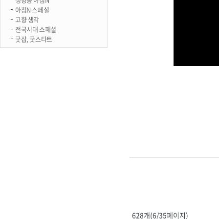
아침N 스페셜
고향 생각
전국시대 스페셜
굿잡, 굿스타트
628개(6/35페이지)