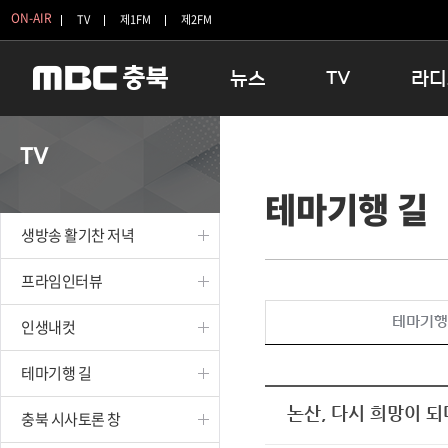
ON-AIR
TV
제1FM
제2FM
뉴스
TV
라디
충청북도
생방송 활기찬 저녁
11:05 
TV
충청북도 교육청
프라임인터뷰
12:00
테마기행 길
청주
인생내컷
16:00 
충주
테마기행 길
우리 고향
생방송 활기찬 저녁
괴산
충북 시사토론 창
우리 고향
단양
전국시대
라디오특
프라임인터뷰
보은
시청자 FLEX
테마기행
인생내컷
영동
특집프로그램
옥천
TV 속 정보
테마기행 길
음성
종영프로그램
제천
논산, 다시 희망이 되
충북 시사토론 창
증평