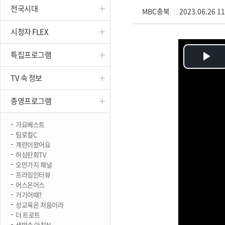
전국시대
진천
MBC충북
2023.06.26 1
|
시청자 FLEX
특집프로그램
Pl
TV 속 정보
Vi
종영프로그램
가요베스트
팀로컬C
계란이왔어요
허심탄회TV
오만가지 채널
프라임인터뷰
어스온어스
거기어때?
성교육은 처음이라
더 트로트
생방송 아침N